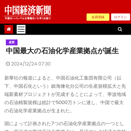
Skip
to
会員登録
ログイン
content
産業
中国最大の石油化学産業拠点が誕生
2024/12/24 07:30
新華社の報道によると、中国石油化工集団有限公司（以
下、中国石化という）鎮海煉化分公司の生産規模拡大と先
端新素材プロジェクトが完成することによって、寧波地域
の石油精製規模は総計で5000万トンに達し、中国で最大
の石油化学産業拠点が生まれた。
国によって計画された7つの石油化学産業拠点の一つとし