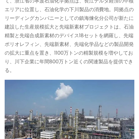
て、浙江省の寧波石油化学拠点は、長江デルタ経済の中核
エリアに位置し、石油化学の下川製品の消費地。同拠点の
リーディングカンパニーとしての鎮海煉化分公司が新たに
建設した生産規模拡大と先端新素材プロジェクトは、石油
精製と先端合成新素材のデバイス18セットを網羅し、先端
ポリオレフィン、先端新素材、先端化学品などの製品開発
の拡大に重点を置き、1100万トンの精製規模を増やしてお
り、川下企業に年間800万トン近くの関連製品を提供でき
る。