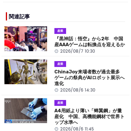
c
e
C
p
ar
e
h
y
e
b
a
Li
関連記事
o
t
n
産業
o
k
『黒神話：悟空』から2年 中国
k
産AAAゲームは転換点を迎えるか
2026/08/7 10:30
産業
ChinaJoy来場者数が過去最多
ゲームの祭典がAIロボット展示へ
進化
2026/08/6 14:30
産業
A4用紙より薄い「蝉翼鋼」が量
産化 中国、高機能鋼材で世界ト
ップ水準へ
2026/08/6 11:45