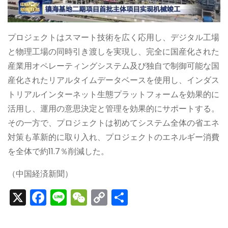
プロジェクトはスマート技術を広く応用し、デジタル工場
と物理工場の同時引き渡しを実現し、完全に国産化された
産業用オペレーティングシステム及び独自で制御可能な国
産化されたリアルタイムデータベースを使用し、インダス
トリアルインターネット生態プラットフォームを効果的に
活用し、運用の意思決定と管理を効果的にサポートする。
その一方で、プロジェクトは初めてシステム全体の省エネ
対策も革新的に取り入れ、プロジェクトのエネルギー消費
を全体で約11.7％削減した。
（中国経済新聞）
X
F
Li
W
C
S
a
n
e
o
h