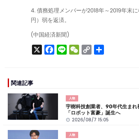
4. 債務処理メンバーが2018年～2019年
円）弱を返済。
(中国経済新聞)
X
F
Li
W
C
S
a
n
e
o
h
c
e
C
p
ar
e
h
y
e
関連記事
b
a
Li
o
t
n
人物
o
k
宇樹科技創業者、90年代生まれ
「ロボット富豪」誕生へ
k
2026/08/7 15:05
人物