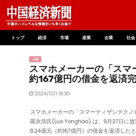
Skip
to
content
トップ
経済
市場
産業
企業
社会
人物
スマホメーカーの「スマ
約167億円の借金を返済
2024/10/1 18:30
スマホメーカーの「スマーティザンテクノロジ
羅永浩氏(Luo Yonghao) は、9月
8.24億元（約167億円）の借金を返済した