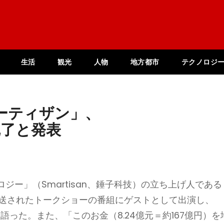
生活
観光
人物
地方都市
テクノロジ
ーティザン」、
完了と発表
ー」（Smartisan、錘子科技）の立ち上げ人である
27日に放送されたトークショーの番組にゲストとして出演し、
と語った。また、「このお金（8.24億元＝約167億円）を