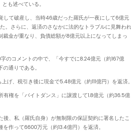
」とも述べている。
発覚して破産し、当時46歳だった羅氏が一夜にして6億元
った。さらに、返済のさなかに法的なトラブルに見舞わ
制裁金が重なり、負債総額が8億元以上になってしまっ
0字のコメントの中で、「今すでに8.24億元（約167億
下の通りである。
立ち上げ、税引き後に現金で5.48億元（約111億円）を返済
的所有権を「バイトダンス」に譲渡して1.8億元（約36.5億
止した後、私（羅氏自身）が無制限の保証契約に署名したこ
作って6600万元（約13.4億円）を返済。