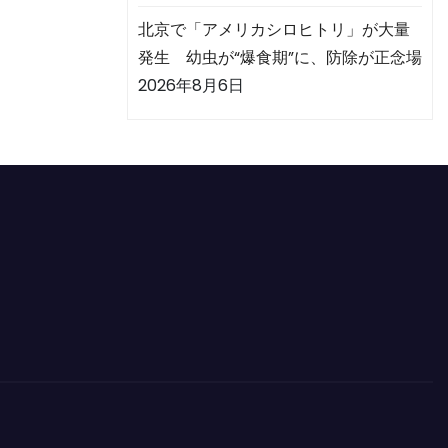
北京で「アメリカシロヒトリ」が大量
発生 幼虫が“爆食期”に、防除が正念場
2026年8月6日