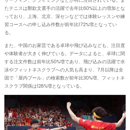
サーフィン、クライミングなどが特に注目されている。ま
たテニスは鄭欽文選手の活躍で去年比60%以上の増加とな
っており、上海、北京、深センなどでは体験レッスンや練
習コースへの申し込み件数が前年比172%増となってい
る。
また、中国のお家芸である卓球や飛び込みなども、注目度
や体験者が大きく伸びている。データによると、卓球に関
する注文件数は前年比50%増であり、飛び込みの活躍で水
泳やフィットネスクラブへの人気も高まり、7月以降は全
国で「屋内プール」の検索数が前年比30%増、フィットネ
スクラブ関係は128%増となっている。