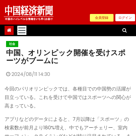
Skip
to
会員登録
ログイン
content
社会
中国、オリンピック開催を受けスポ
ーツがブームに
2024/08/11 14:30
今回のパリオリンピックでは、各種目での中国勢の活躍が
目立っている。これを受けて中国ではスポーツへの関心が
高まっている。
アプリなどのデータによると、7月以降は「スポーツ」の
検索数が前月より180%増え、中でもアーチェリー、室内