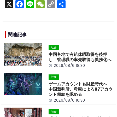
X
F
Li
W
C
S
a
n
e
o
h
c
e
C
p
ar
e
h
y
e
b
a
Li
関連記事
o
t
n
社会
o
k
中国各地で有給休暇取得を後押
k
し 管理職の率先取得も義務化へ
2026/08/6 18:30
社会
ゲームアカウントも財産時代へ
中国裁判所、母親による87アカウ
ント相続を認める
2026/08/6 16:30
社会