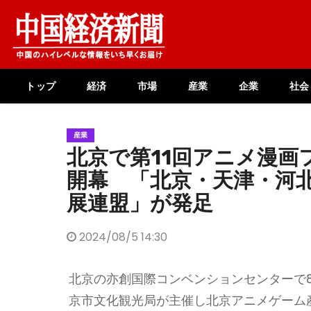
Skip
to
content
トップ
経済
市場
産業
企業
社会
産業
北京で第11回アニメ漫画
開幕 「北京・天津・河
展連盟」が発足
2024/08/5 14:30
北京の亦創国際コンベンションセンターで8
京市文化観光局が主催し北京アニメゲーム