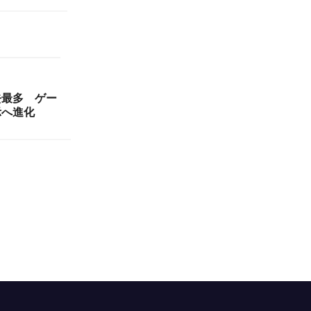
過去最多 ゲー
示へ進化