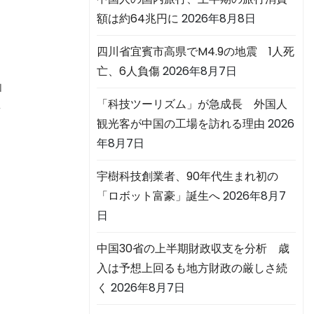
額は約64兆円に
2026年8月8日
四川省宜賓市高県でM4.9の地震 1人死
亡、6人負傷
2026年8月7日
ロ
「科技ツーリズム」が急成長 外国人
ン
観光客が中国の工場を訪れる理由
2026
年8月7日
宇樹科技創業者、90年代生まれ初の
「ロボット富豪」誕生へ
2026年8月7
日
中国30省の上半期財政収支を分析 歳
入は予想上回るも地方財政の厳しさ続
く
2026年8月7日