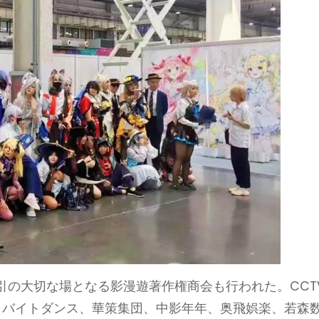
引の大切な場となる影漫遊著作権商会も行われた。CCT
Y、バイトダンス、華策集団、中影年年、奥飛娯楽、若森