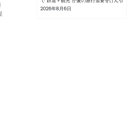
で“鉄道＋観光”が夏の旅行需要をけん引
短
2026年8月6日
提