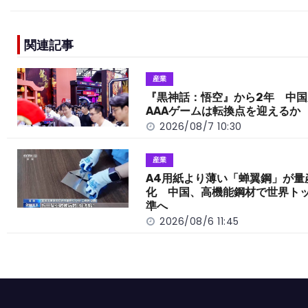
c
e
C
p
ar
e
h
y
e
関連記事
b
a
Li
o
t
n
産業
o
k
『黒神話：悟空』から2年 中国
AAAゲームは転換点を迎えるか
k
2026/08/7 10:30
産業
A4用紙より薄い「蝉翼鋼」が量
化 中国、高機能鋼材で世界ト
準へ
2026/08/6 11:45