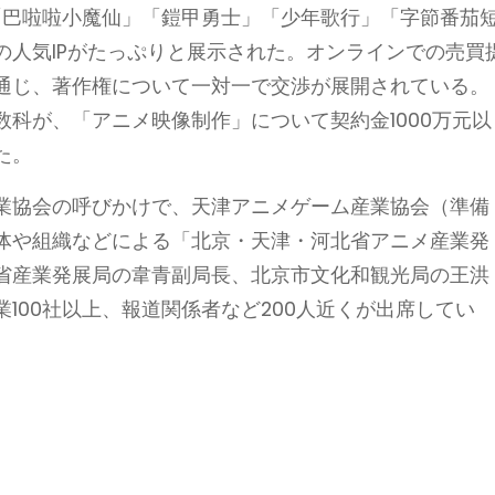
「巴啦啦小魔仙」「鎧甲勇士」「少年歌行」「字節番茄
の人気IPがたっぷりと展示された。オンラインでの売買
通じ、著作権について一対一で交渉が展開されている。
科が、「アニメ映像制作」について契約金1000万元以
た。
業協会の呼びかけで、天津アニメゲーム産業協会（準備
体や組織などによる「北京・天津・河北省アニメ産業発
省産業発展局の韋青副局長、北京市文化和観光局の王洪
100社以上、報道関係者など200人近くが出席してい