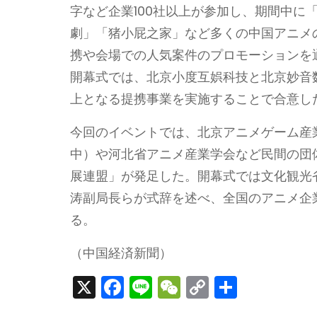
字など企業100社以上が参加し、期間中に
劇」「猪小屁之家」など多くの中国アニメ
携や会場での人気案件のプロモーションを
開幕式では、北京小度互娯科技と北京妙音数
上となる提携事業を実施することで合意し
今回のイベントでは、北京アニメゲーム産
中）や河北省アニメ産業学会など民間の団
展連盟」が発足した。開幕式では文化観光
涛副局長らが式辞を述べ、全国のアニメ企業
る。
（中国経済新聞）
X
F
Li
W
C
S
a
n
e
o
h