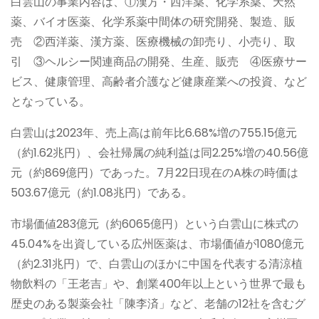
白雲山の事業内容は、①漢方・西洋薬、化学系薬、天然
薬、バイオ医薬、化学系薬中間体の研究開発、製造、販
売 ②西洋薬、漢方薬、医療機械の卸売り、小売り、取
引 ③ヘルシー関連商品の開発、生産、販売 ④医療サー
ビス、健康管理、高齢者介護など健康産業への投資、など
となっている。
白雲山は2023年、売上高は前年比6.68%増の755.15億元
（約1.62兆円）、会社帰属の純利益は同2.25%増の40.56億
元（約869億円）であった。7月22日現在のA株の時価は
503.67億元（約1.08兆円）である。
市場価値283億元（約6065億円）という白雲山に株式の
45.04%を出資している広州医薬は、市場価値が1080億元
（約2.31兆円）で、白雲山のほかに中国を代表する清涼植
物飲料の「王老吉」や、創業400年以上という世界で最も
歴史のある製薬会社「陳李済」など、老舗の12社を含むグ