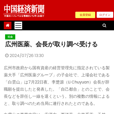
Skip
to
会員登録
ログイン
content
社会
広州医薬、会長が取り調べ受ける
2024/07/26 13:30
広州市政府から国有資産の経営管理先に指定されている製
薬大手「広州医薬グループ」の子会社で、上場会社である
「白雲山」は7月22日夜、李楚源（Li Chuyuan）会長が辞
職願を提出したと発表した。「自己都合」とのことで、会
長などを辞任し一線を退くという。別の複数の情報による
と、取り調べのため当局に連行されたとのである。