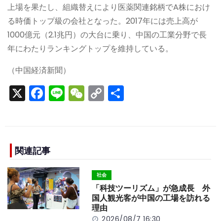
上場を果たし、組織替えにより医薬関連銘柄でA株におけ
る時価トップ級の会社となった。2017年には売上高が
1000億元（2.1兆円）の大台に乗り、中国の工業分野で長
年にわたりランキングトップを維持している。
（中国経済新聞）
X
F
Li
W
C
S
a
n
e
o
h
c
e
C
p
ar
e
h
y
e
b
a
Li
関連記事
o
t
n
社会
o
k
「科技ツーリズム」が急成長 外
k
国人観光客が中国の工場を訪れる
理由
2026/08/7 16:30