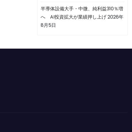
半導体設備大手・中微、純利益310％増
へ AI投資拡大が業績押し上げ
2026年
8月5日