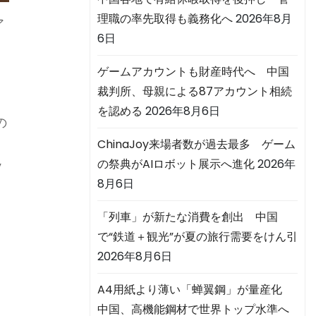
理職の率先取得も義務化へ
2026年8月
ア
6日
ゲームアカウントも財産時代へ 中国
裁判所、母親による87アカウント相続
を認める
2026年8月6日
の
ChinaJoy来場者数が過去最多 ゲーム
の祭典がAIロボット展示へ進化
2026年
y
8月6日
「列車」が新たな消費を創出 中国
で“鉄道＋観光”が夏の旅行需要をけん引
l
2026年8月6日
A4用紙より薄い「蝉翼鋼」が量産化
中国、高機能鋼材で世界トップ水準へ