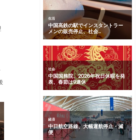
理
ブ
後