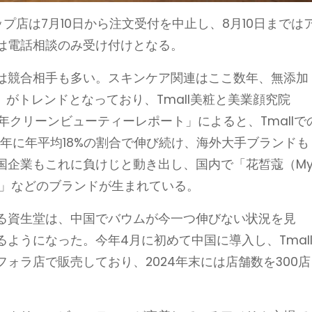
ップ店は7月10日から注文受付を中止し、8月10日までは
は電話相談のみ受け付けとなる。
は競合相手も多い。スキンケア関連はここ数年、無添加
ty）がトレンドとなっており、Tmall美粧と美業顔究院
2023年クリーンビューティーレポート」によると、Tmallで
24年に年平均18%の割合で伸び続け、海外大手ブランドも
国企業もこれに負けじと動き出し、国内で「花皙蔻（M
（渓木源）」などのブランドが生まれている。
る資生堂は、中国でバウムが今一つ伸びない状況を見
ようになった。今年4月に初めて中国に導入し、Tmal
ォラ店で販売しており、2024年末には店舗数を300店