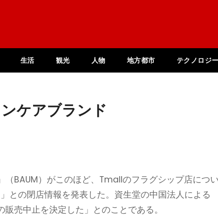
生活
観光
人物
地方都市
テクノロジ
スキンケアブランド
（BAUM）がこのほど、Tmallのフラグシップ店につ
る」との閉店情報を発表した。資生堂の中国法人による
の販売中止を決定した」とのことである。