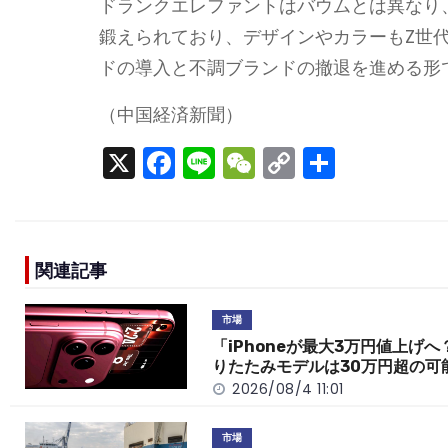
ドランクエレファントはバウムとは異なり
鍛えられており、デザインやカラーもZ世
ドの導入と不調ブランドの撤退を進める形
（中国経済新聞）
X
F
Li
W
C
S
a
n
e
o
h
c
e
C
p
ar
e
h
y
e
関連記事
b
a
Li
o
t
n
市場
o
k
「iPhoneが最大3万円値上げへ
りたたみモデルは30万円超の可
k
2026/08/4 11:01
市場