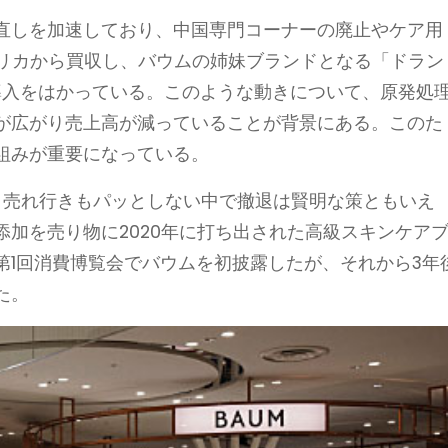
直しを加速しており、中国専門コーナーの廃止やケア用
メリカから買収し、バウムの姉妹ブランドとなる「ドラン
nt）の導入をはかっている。このような動きについて、原発処
が広がり売上高が減っていることが背景にある。このた
組みが重要になっている。
、売れ行きもパッとしない中で撤退は賢明な策ともいえ
加を売り物に2020年に打ち出された高級スキンケア
た第1回消費博覧会でバウムを初披露したが、それから3年
た。