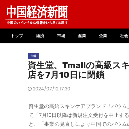
Skip
to
content
トップ
経済
市場
産業
企業
社会
市場
資生堂、Tmallの高級
店を7月10日に閉鎖
2024/07/12 17:30
資生堂の高給スキンケアブランド「バウム」
て「7月10日以降は新規注文受付を中止す
と、「事業の見直しにより中国でのバウム