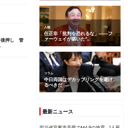
を後押し 管
へ
最新ニュース
四川省宜賓市高県でM4.9の地震 1人死