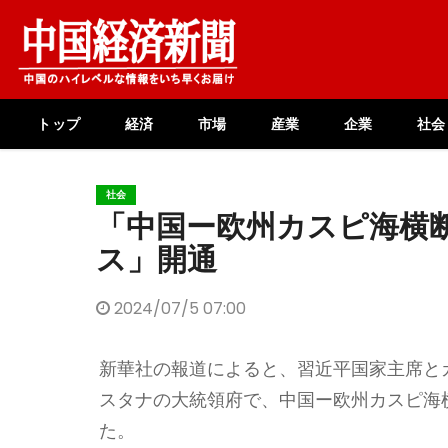
Skip
to
content
トップ
経済
市場
産業
企業
社会
社会
「中国ー欧州カスピ海横
ス」開通
2024/07/5 07:00
新華社の報道によると、習近平国家主席と
スタナの大統領府で、中国ー欧州カスピ海
た。