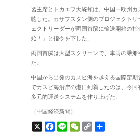
習主席とトカエフ大統領は、中国ー欧州カ
聴した。カザフスタン側のプロジェクトリ
ェクトリーダーが両国首脳に輸送開始の指
始！」と指令を下した。
両国首脳は大型スクリーンで、車両の乗船
た。
中国から出発のカスピ海を越える国際定期
でカスピ海沿岸の港に到着したのは、今回
多元的運送システムを作り上げた。
（中国経済新聞）
X
F
Li
W
C
S
a
n
e
o
h