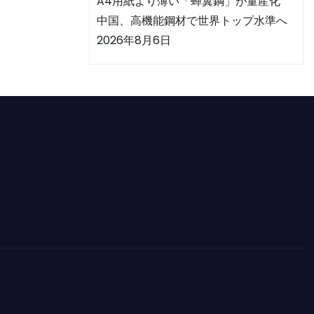
A4用紙より薄い「蝉翼鋼」が量産化
中国、高機能鋼材で世界トップ水準へ
2026年8月6日