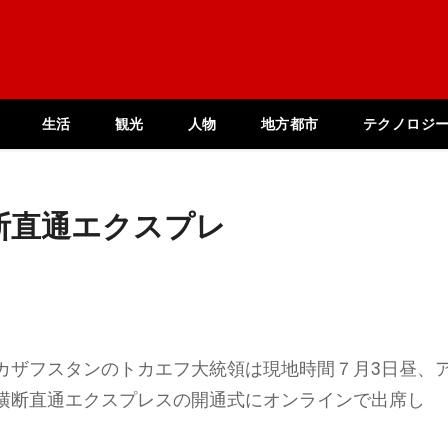
生活
観光
人物
地方都市
テクノロジ
断直通エクスプレ
カザフスタンのトカエフ大統領は現地時間７月3日昼、
横断直通エクスプレスの開通式にオンラインで出席し