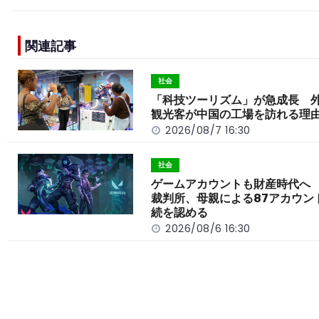
c
e
C
p
ar
e
h
y
e
関連記事
b
a
Li
o
t
n
社会
o
k
「科技ツーリズム」が急成長 
観光客が中国の工場を訪れる理
k
2026/08/7 16:30
社会
ゲームアカウントも財産時代へ
裁判所、母親による87アカウン
続を認める
2026/08/6 16:30