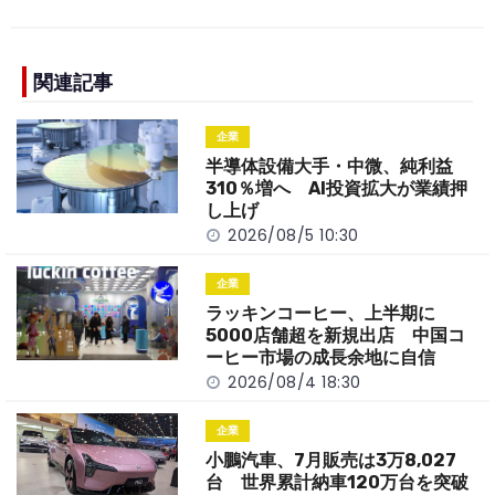
c
e
C
p
ar
e
h
y
e
b
a
Li
関連記事
o
t
n
企業
o
k
半導体設備大手・中微、純利益
k
310％増へ AI投資拡大が業績押
し上げ
2026/08/5 10:30
企業
ラッキンコーヒー、上半期に
5000店舗超を新規出店 中国コ
ーヒー市場の成長余地に自信
2026/08/4 18:30
企業
小鵬汽車、7月販売は3万8,027
台 世界累計納車120万台を突破