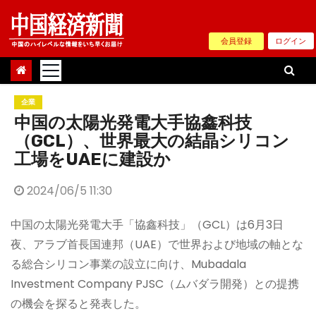
Skip
to
会員登録
ログイン
content
企業
中国の太陽光発電大手協鑫科技
（GCL）、世界最大の結晶シリコン
工場をUAEに建設か
2024/06/5 11:30
中国の太陽光発電大手「協鑫科技」（GCL）は6月3日
夜、アラブ首長国連邦（UAE）で世界および地域の軸とな
る総合シリコン事業の設立に向け、Mubadala
Investment Company PJSC（ムバダラ開発）との提携
の機会を探ると発表した。