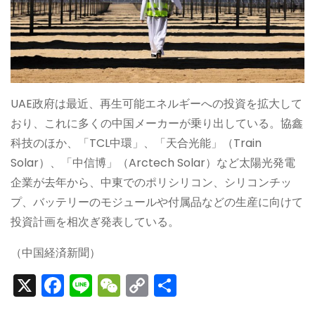
UAE政府は最近、再生可能エネルギーへの投資を拡大して
おり、これに多くの中国メーカーが乗り出している。協鑫
科技のほか、「TCL中環」、「天合光能」（Train
Solar）、「中信博」（Arctech Solar）など太陽光発電
企業が去年から、中東でのポリシリコン、シリコンチッ
プ、バッテリーのモジュールや付属品などの生産に向けて
投資計画を相次ぎ発表している。
（中国経済新聞）
X
F
Li
W
C
S
a
n
e
o
h