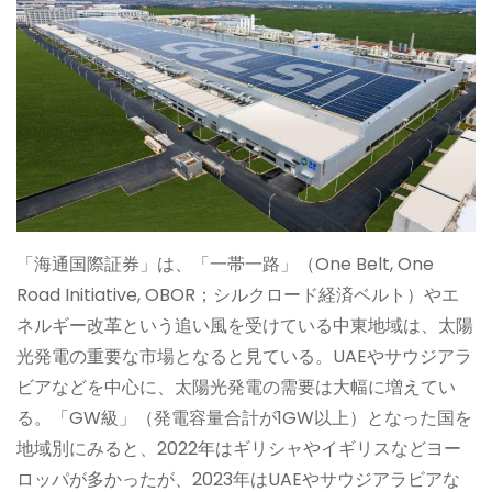
「海通国際証券」は、「一帯一路」（One Belt, One
Road Initiative, OBOR；シルクロード経済ベルト）やエ
ネルギー改革という追い風を受けている中東地域は、太陽
光発電の重要な市場となると見ている。UAEやサウジアラ
ビアなどを中心に、太陽光発電の需要は大幅に増えてい
る。「GW級」（発電容量合計が1GW以上）となった国を
地域別にみると、2022年はギリシャやイギリスなどヨー
ロッパが多かったが、2023年はUAEやサウジアラビアな