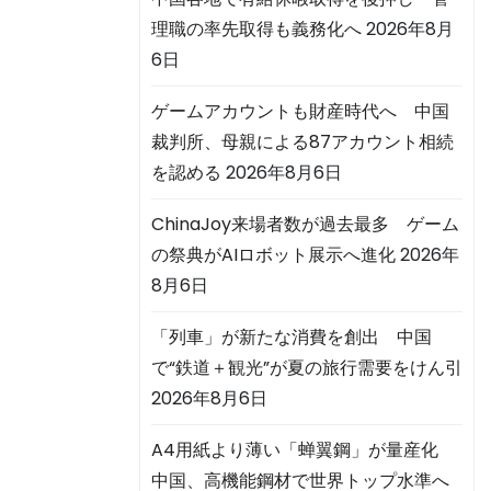
理職の率先取得も義務化へ
2026年8月
6日
ゲームアカウントも財産時代へ 中国
、
裁判所、母親による87アカウント相続
を認める
2026年8月6日
ChinaJoy来場者数が過去最多 ゲーム
の祭典がAIロボット展示へ進化
2026年
8月6日
「列車」が新たな消費を創出 中国
で“鉄道＋観光”が夏の旅行需要をけん引
2026年8月6日
A4用紙より薄い「蝉翼鋼」が量産化
中国、高機能鋼材で世界トップ水準へ