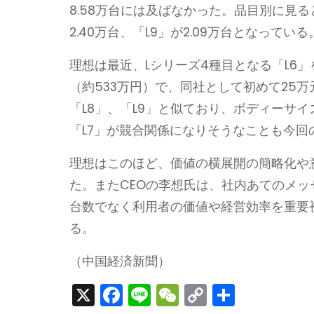
8.58万台には及ばなかった。品目別に見ると
2.40万台、「L9」が2.09万台となっている
理想は最近、Lシリーズ4種目となる「L6」
（約533万円）で、同社として初めて25万
「L8」、「L9」と似ており、ボディーサイ
「L7」が競合関係になりそうなことも今
理想はこのほど、価値の横展開の簡略化や
た。またCEOの李想氏は、社内あてのメ
台数でなく利用者の価値や経営効率を重要
る。
（中国経済新聞）
X
F
Li
W
C
S