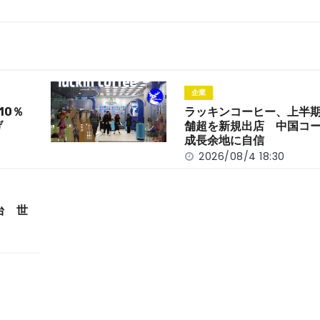
企業
10％
ラッキンコーヒー、上半期
げ
舗超を新規出店 中国コ
成長余地に自信
2026/08/4 18:30
台 世