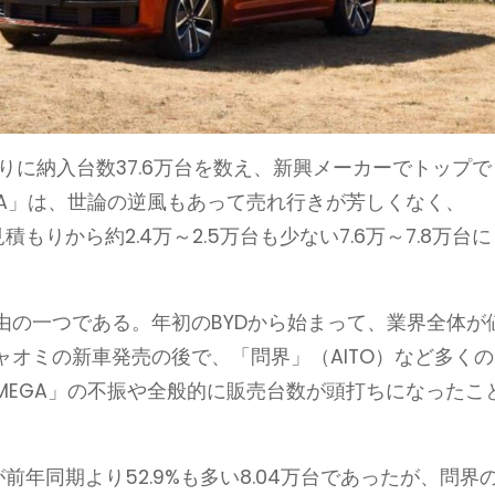
頼りに納入台数37.6万台を数え、新興メーカーでトップで
GA」は、世論の逆風もあって売れ行きが芳しくなく、
もりから約2.4万～2.5万台も少ない7.6万～7.8万台に
由の一つである。年初のBYDから始まって、業界全体が
オミの新車発売の後で、「問界」（AITO）など多くの
MEGA」の不振や全般的に販売台数が頭打ちになったこ
前年同期より52.9%も多い8.04万台であったが、問界