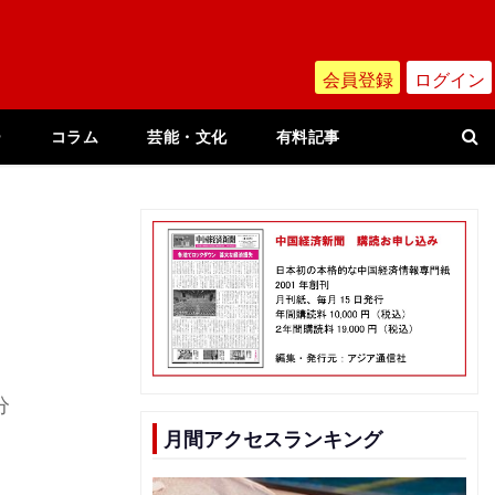
会員登録
ログイン
ー
コラム
芸能・文化
有料記事
分
月間アクセスランキング
2