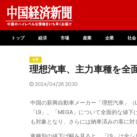
Skip
to
content
トップ
経済
市場
産業
企業
社会
企業
理想汽車、主力車種を全
2024/04/26 20:30
中国の新興自動車メーカー「理想汽車」（Li A
「L9」、「MEGA」について全面的な値
も対象となり、さらには納車済みの客に対
車種別の値下げ幅を見ると、「L9」は全シリー