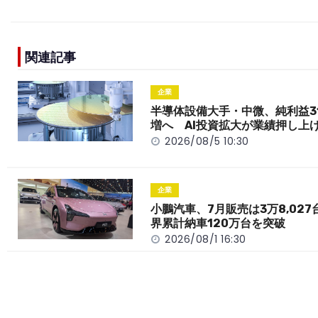
a
n
e
o
h
c
e
C
p
ar
e
h
y
e
関連記事
b
a
Li
o
t
n
企業
o
k
半導体設備大手・中微、純利益3
増へ AI投資拡大が業績押し上
k
2026/08/5 10:30
企業
小鵬汽車、7月販売は3万8,027
界累計納車120万台を突破
2026/08/1 16:30