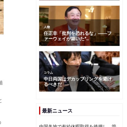
値
と
最新ニュース
の
中国各地で有給休暇取得を後押し 管