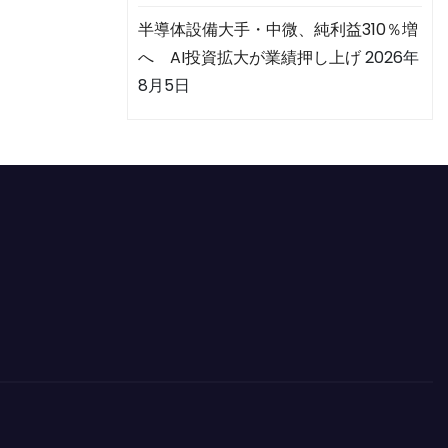
半導体設備大手・中微、純利益310％増
へ AI投資拡大が業績押し上げ
2026年
8月5日