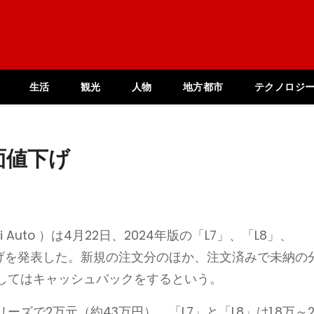
生活
観光
人物
地方都市
テクノロジ
面値下げ
uto ）は4月22日、2024年版の「L7」、「L8」、
下げを発表した。新規の注文分のほか、注文済みで未納の
してはキャッシュバックをするという。
ズで2万元（約43万円）、「L7」と「L8」は1.8万～