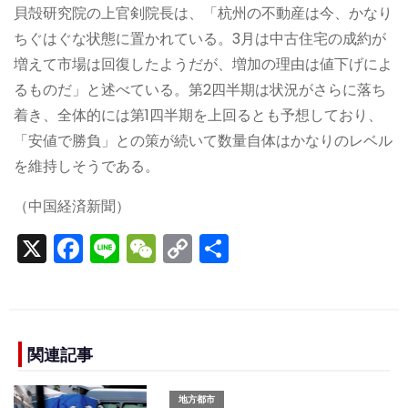
貝殻研究院の上官剣院長は、「杭州の不動産は今、かなり
ちぐはぐな状態に置かれている。3月は中古住宅の成約が
増えて市場は回復したようだが、増加の理由は値下げによ
るものだ」と述べている。第2四半期は状況がさらに落ち
着き、全体的には第1四半期を上回るとも予想しており、
「安値で勝負」との策が続いて数量自体はかなりのレベル
を維持しそうである。
（中国経済新聞）
X
F
Li
W
C
S
a
n
e
o
h
c
e
C
p
ar
e
h
y
e
b
a
Li
関連記事
o
t
n
地方都市