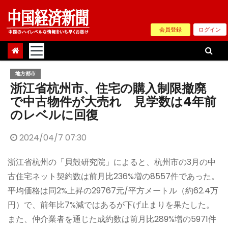
Skip
to
会員登録
ログイン
content
地方都市
浙江省杭州市、住宅の購入制限撤廃
で中古物件が大売れ 見学数は4年前
のレベルに回復
2024/04/7 07:30
浙江省杭州の「貝殻研究院」によると、杭州市の3月の中
古住宅ネット契約数は前月比236%増の8557件であった。
平均価格は同2%上昇の29767元/平方メートル（約62.4万
円）で、前年比7%減ではあるが下げ止まりを果たした。
また、仲介業者を通じた成約数は前月比289%増の5971件