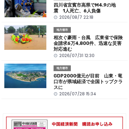
o
k
四川省宜賓市高県でM4.9の地
k
震 1人死亡、6人負傷
2026/08/7 22:18
地方都市
相次ぐ豪雨・台風 広東省で保険
金請求6万4,800件、迅速な災害
対応進む
2026/07/31 12:30
地方都市
GDP2000億元が目前 山東・竜
口市が県域経済で全国トップクラ
スに
2026/07/28 15:34