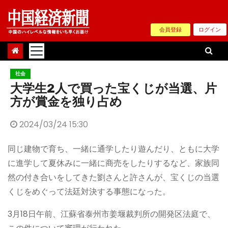
Skip
to
会員登録
ログイン
content
社会
大学生2人で買った宝くじが当選、片
方が賞金を独り占め
2024/03/24 15:30
同じ建物で育ち、一緒に通学したり遊んだり、ともに大学
に進学して夏休みに一緒に商売をしたりするなど、家族同
然の付き合いをしてきた劉さんと許さんが、宝くじの当選
くじをめぐって法廷対決する事態になった。
3月18日午前、江蘇省泰州市姜堰裁判所の開発区法庭で、