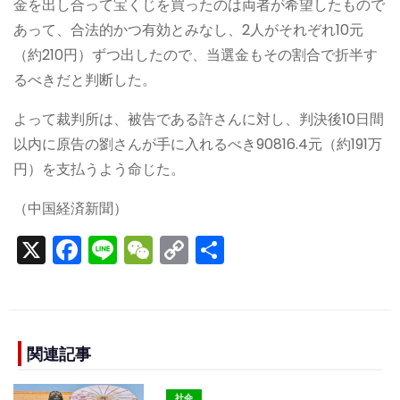
金を出し合って宝くじを買ったのは両者が希望したもので
あって、合法的かつ有効とみなし、2人がそれぞれ10元
（約210円）ずつ出したので、当選金もその割合で折半す
るべきだと判断した。
よって裁判所は、被告である許さんに対し、判決後10日間
以内に原告の劉さんが手に入れるべき90816.4元（約191万
円）を支払うよう命じた。
（中国経済新聞）
X
F
Li
W
C
S
a
n
e
o
h
c
e
C
p
ar
e
h
y
e
b
a
Li
関連記事
o
t
n
社会