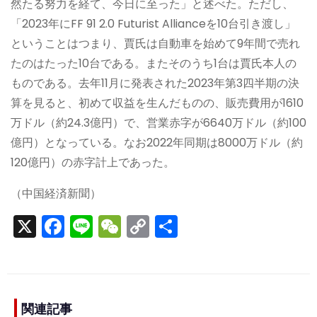
然たる努力を経て、今日に至った」と述べた。ただし、
「2023年にFF 91 2.0 Futurist Allianceを10台引き渡し」
ということはつまり、賈氏は自動車を始めて9年間で売れ
たのはたった10台である。またそのうち1台は賈氏本人の
ものである。去年11月に発表された2023年第3四半期の決
算を見ると、初めて収益を生んだものの、販売費用が1610
万ドル（約24.3億円）で、営業赤字が6640万ドル（約100
億円）となっている。なお2022年同期は8000万ドル（約
120億円）の赤字計上であった。
（中国経済新聞）
X
F
Li
W
C
S
a
n
e
o
h
c
e
C
p
ar
e
h
y
e
b
a
Li
関連記事