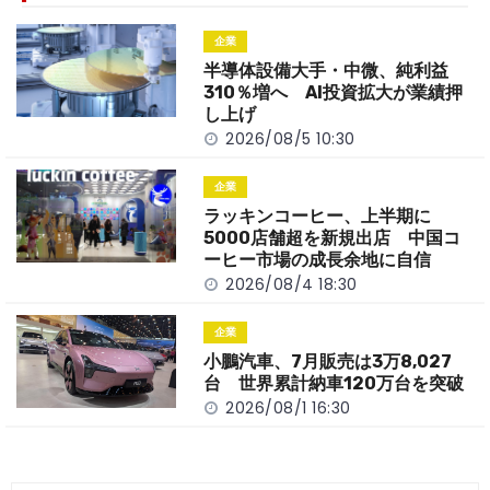
o
t
n
企業
o
k
半導体設備大手・中微、純利益
k
310％増へ AI投資拡大が業績押
し上げ
2026/08/5 10:30
企業
ラッキンコーヒー、上半期に
5000店舗超を新規出店 中国コ
ーヒー市場の成長余地に自信
2026/08/4 18:30
企業
小鵬汽車、7月販売は3万8,027
台 世界累計納車120万台を突破
2026/08/1 16:30