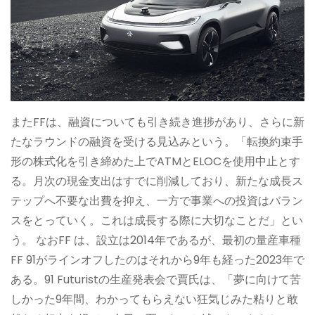
またFFは、融資についても引き続き進捗があり、さらに新
たなラウンドの融資を受ける見込みという。「転換約束手
形の株式化を引き締めた上でATMとELOCを使用中止とす
る。月次の現金支出はすでに削減しており、新たな成長ス
テップへ不要な出費を抑え、一方で事業への投資はバラン
スをとっていく。これは成長する際に大切なことだ」とい
う。 なおFF は、設立は2014年であるが、最初の量産車種
FF 91がラインオフしたのはそれから9年も経った2023年で
ある。91 Futuristの生産発表会で賈氏は、「夢に向けて苦
しかった9年間、わかってもらえない狂気じみた粘りと敢