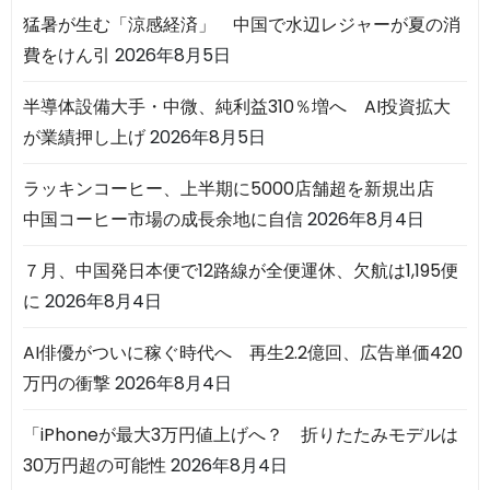
猛暑が生む「涼感経済」 中国で水辺レジャーが夏の消
費をけん引
2026年8月5日
半導体設備大手・中微、純利益310％増へ AI投資拡大
が業績押し上げ
2026年8月5日
ラッキンコーヒー、上半期に5000店舗超を新規出店
中国コーヒー市場の成長余地に自信
2026年8月4日
７月、中国発日本便で12路線が全便運休、欠航は1,195便
に
2026年8月4日
AI俳優がついに稼ぐ時代へ 再生2.2億回、広告単価420
万円の衝撃
2026年8月4日
「iPhoneが最大3万円値上げへ？ 折りたたみモデルは
30万円超の可能性
2026年8月4日