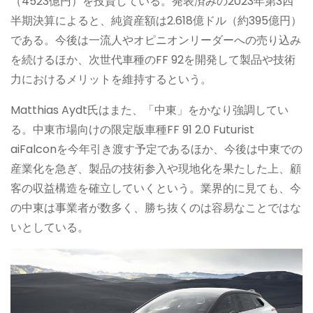
（4523億円）を投資している。発表済みの2023年第3四
半期決算によると、純資産額は2.618億ドル（約395億円）
である。今後は一流人やオピニオンリーダーへの売り込み
を続けるほか、次世代車種のFF 92を開発して製品や技術
力におけるメリットを維持するという。
Matthias Aydt氏はまた、「中東」をかなり強調してい
る。中東市場向けの限定版車種FF 91 2.0 Futurist
aiFalconを今年引き渡す予定であるほか、今後は中東での
産業化を急ぎ、製品の技術参入や現地化を果たした上、顧
客の収益構造を確立していくという。業界的に見ても、今
の中東は事業者が数多く、勝ち抜くのは容易なことではな
いとしている。