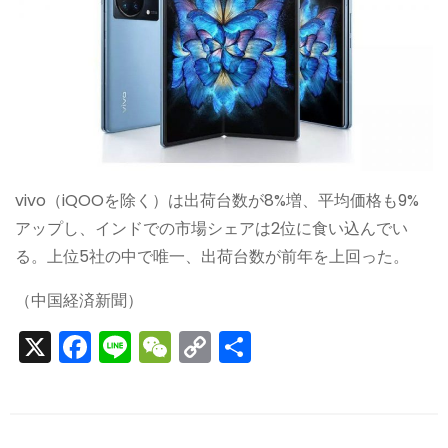
vivo（iQOOを除く）は出荷台数が8%増、平均価格も9%
アップし、インドでの市場シェアは2位に食い込んでい
る。上位5社の中で唯一、出荷台数が前年を上回った。
（中国経済新聞）
X
F
Li
W
C
S
a
n
e
o
h
c
e
C
p
ar
e
h
y
e