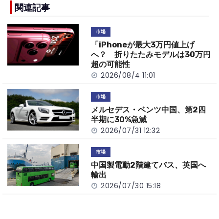
b
a
Li
関連記事
o
t
n
市場
o
k
「iPhoneが最大3万円値上げ
k
へ？ 折りたたみモデルは30万円
超の可能性
2026/08/4 11:01
市場
メルセデス・ベンツ中国、第2四
半期に30%急減
2026/07/31 12:32
市場
中国製電動2階建てバス、英国へ
輸出
2026/07/30 15:18