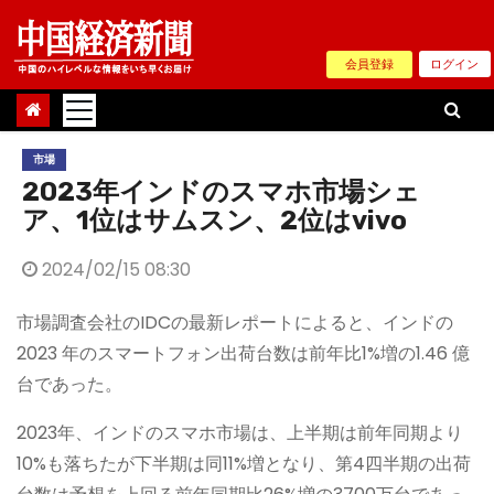
Skip
to
会員登録
ログイン
content
市場
2023年インドのスマホ市場シェ
ア、1位はサムスン、2位はvivo
2024/02/15 08:30
市場調査会社のIDCの最新レポートによると、インドの
2023 年のスマートフォン出荷台数は前年比1%増の1.46 億
台であった。
2023年、インドのスマホ市場は、上半期は前年同期より
10%も落ちたが下半期は同11%増となり、第4四半期の出荷