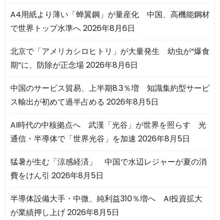
A4用紙より薄い「蝉翼鋼」が量産化 中国、高機能鋼材
で世界トップ水準へ
2026年8月6日
北京で「アメリカシロヒトリ」が大量発生 幼虫が“爆食
期”に、防除が正念場
2026年8月6日
中国のサービス貿易、上半期8.3％増 知識集約型サービ
ス輸出が初めて過半占める
2026年8月5日
AI時代の中核拠点へ 武漢「光谷」が世界を照らす 光
通信・半導体で「世界光谷」を加速
2026年8月5日
猛暑が生む「涼感経済」 中国で水辺レジャーが夏の消
費をけん引
2026年8月5日
半導体設備大手・中微、純利益310％増へ AI投資拡大
が業績押し上げ
2026年8月5日