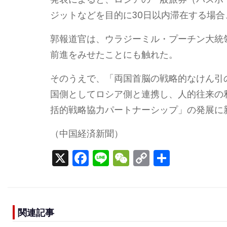
ジットなどを目的に30日以内滞在する場
郭報道官は、ウラジーミル・プーチン大統
前進をみせたことにも触れた。
そのうえで、「両国首脳の戦略的なけん引
国側としてロシア側と連携し、人的往来の
括的戦略協力パートナーシップ」の発展に
（中国経済新聞）
X
F
Li
W
C
S
a
n
e
o
h
c
e
C
p
ar
e
h
y
e
関連記事
b
a
Li