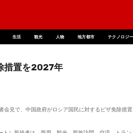
生活
観光
人物
地方都市
テクノロジ
措置を2027年
記者会見で、中国政府がロシア国民に対するビザ免除措置
。
ート）所持者は、商用、観光、親族訪問、交流、トラン