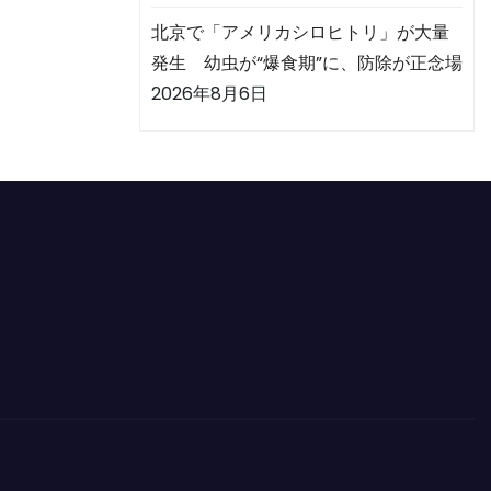
北京で「アメリカシロヒトリ」が大量
発生 幼虫が“爆食期”に、防除が正念場
2026年8月6日