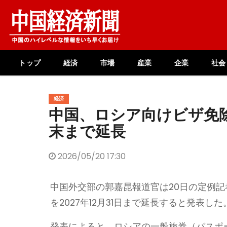
Skip
to
content
トップ
経済
市場
産業
企業
社会
経済
中国、ロシア向けビザ免除
末まで延長
2026/05/20 17:30
中国外交部の郭嘉昆報道官は20日の定例
を2027年12月31日まで延長すると発表した
発表によると、ロシアの一般旅券（パスポ