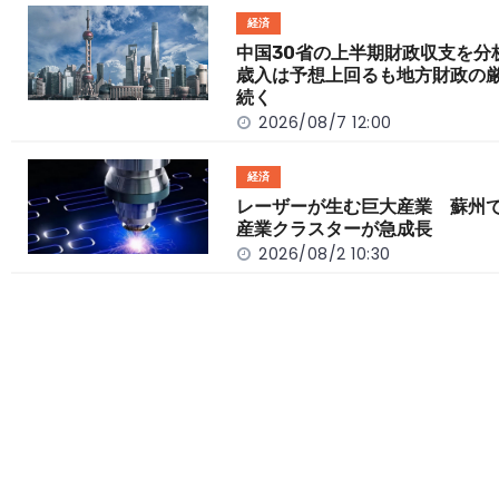
o
t
n
経済
o
k
中国30省の上半期財政収支を
歳入は予想上回るも地方財政の
k
続く
2026/08/7 12:00
経済
レーザーが生む巨大産業 蘇州
産業クラスターが急成長
2026/08/2 10:30