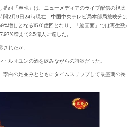
し番組「春晚」は、ニューメディアのライブ配信の視聴
間2月9日24時現在、中国中央テレビ局本部局放映分
.69%増しとなる15.01億回となり、「縦画面」では再生数
7.97%増えて2.5億人に達した。
露されたか。
ン・ルオユンの酒を飲みながらの詩歌だった。
、李白の足並みとともにタイムスリップして最盛期の長