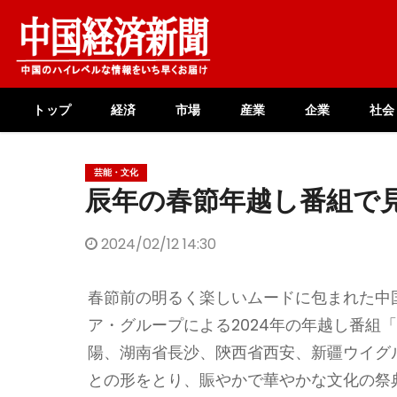
Skip
to
content
トップ
経済
市場
産業
企業
社会
芸能・文化
辰年の春節年越し番組で
2024/02/12 14:30
春節前の明るく楽しいムードに包まれた中国
ア・グループによる2024年の年越し番組
陽、湖南省長沙、陝西省西安、新疆ウイグル
との形をとり、賑やかで華やかな文化の祭