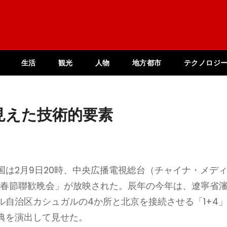
生活
観光
人物
地方都市
テクノロジ
見えた技術的要素
は2月9日20時、中央広播電視総台（チャイナ・メデ
「春節聯歓晩会」が放映された。辰年の今年は、遼寧省
自治区カシュガルの4か所と北京を接続させる「1+4
典を演出して見せた。