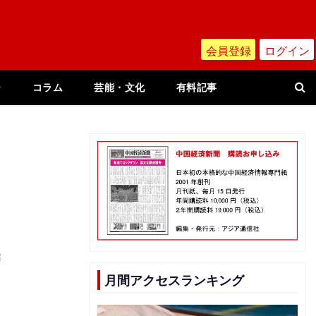
会員登録
ログイン
ー
コラム
芸能・文化
有料記事
ィ
瀋
」
月間アクセスランキング