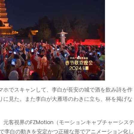
マホでスキャンして、李白が長安の城で酒を飲み詩を作
りに見た。また李白が大雁塔のわきに立ち、杯を掲げな
元客視界のFZMotion（モーションキャプチャーシス
Rで李白の動きを安定かつ正確な形でアニメーション化し