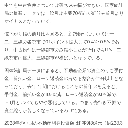
中でも中古物件については落ち込み幅が大きい。国家統計
局の最新データでは、12月は主要70都市が軒並み前月より
マイナスとなっている。
値下がり幅の前月比を見ると、新築物件については一、
二、三線の各都市で0.1ポイント拡大して0.4%-0.5%であ
り、中古物件は一線都市のみ縮小したがそれでも1.1%、二
線都市は拡大、三線都市が横ばいとなっている。
国家統計局データによると、不動産企業の資金のうち手付
金、前払い金、ローン返済金の占める割合が半分以上とな
っており、去年1年間におけるこれらの前年比を見ると、
手付金、前払い金が11.9％減、ローン返済金が9.1％減で、
1-11月と比べてもやや悪化している。つまり売行き不振で
資金繰りが苦しくなっているわけである。
2023年の中国の不動産開発投資額は11兆913億元（約228.3