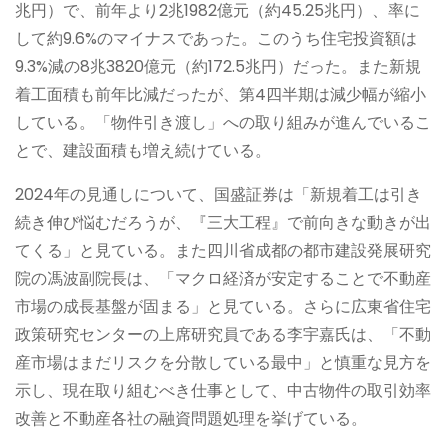
兆円）で、前年より2兆1982億元（約45.25兆円）、率に
して約9.6%のマイナスであった。このうち住宅投資額は
9.3%減の8兆3820億元（約172.5兆円）だった。また新規
着工面積も前年比減だったが、第4四半期は減少幅が縮小
している。「物件引き渡し」への取り組みが進んでいるこ
とで、建設面積も増え続けている。
2024年の見通しについて、国盛証券は「新規着工は引き
続き伸び悩むだろうが、『三大工程』で前向きな動きが出
てくる」と見ている。また四川省成都の都市建設発展研究
院の馮波副院長は、「マクロ経済が安定することで不動産
市場の成長基盤が固まる」と見ている。さらに広東省住宅
政策研究センターの上席研究員である李宇嘉氏は、「不動
産市場はまだリスクを分散している最中」と慎重な見方を
示し、現在取り組むべき仕事として、中古物件の取引効率
改善と不動産各社の融資問題処理を挙げている。