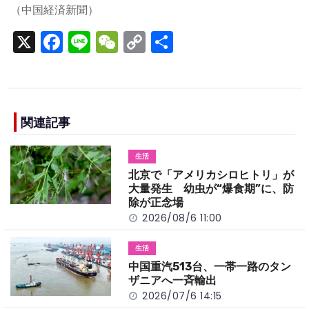
（中国経済新聞）
X
F
Li
W
C
S
a
n
e
o
h
c
e
C
p
ar
e
h
y
e
b
a
Li
関連記事
o
t
n
生活
o
k
北京で「アメリカシロヒトリ」が
k
大量発生 幼虫が“爆食期”に、防
除が正念場
2026/08/6 11:00
生活
中国重汽513台、一帯一路のタン
ザニアへ一斉輸出
2026/07/6 14:15