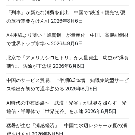
「列車」が新たな消費を創出 中国で“鉄道＋観光”が夏
の旅行需要をけん引
2026年8月6日
A4用紙より薄い「蝉翼鋼」が量産化 中国、高機能鋼材
で世界トップ水準へ
2026年8月6日
北京で「アメリカシロヒトリ」が大量発生 幼虫が“爆食
期”に、防除が正念場
2026年8月6日
中国のサービス貿易、上半期8.3％増 知識集約型サービ
ス輸出が初めて過半占める
2026年8月5日
AI時代の中核拠点へ 武漢「光谷」が世界を照らす 光
通信・半導体で「世界光谷」を加速
2026年8月5日
猛暑が生む「涼感経済」 中国で水辺レジャーが夏の消
費をけん引
2026年8月5日