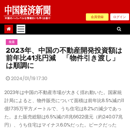
Skip
to
会員登録
ログイン
content
生活
2023年、中国の不動産開発投資額は
前年比41兆円減 「物件引き渡し」
は順調に
2024/01/19 17:30
2023年は中国の不動産市場が大きく揺れ動いた。国家統
計局によると、物件販売について面積は前年比8.5%減の11
億1735万平方メートルで、うち住宅は8.2%の減少であっ
た。また販売総額は6.5%減の11兆6622億元（約240.07兆
円）、うち住宅はマイナス6.0%だった。ピークだった