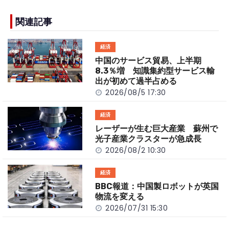
e
h
y
e
b
a
Li
関連記事
o
t
n
経済
o
k
中国のサービス貿易、上半期
k
8.3％増 知識集約型サービス輸
出が初めて過半占める
2026/08/5 17:30
経済
レーザーが生む巨大産業 蘇州で
光子産業クラスターが急成長
2026/08/2 10:30
経済
BBC報道：中国製ロボットが英国
物流を変える
2026/07/31 15:30