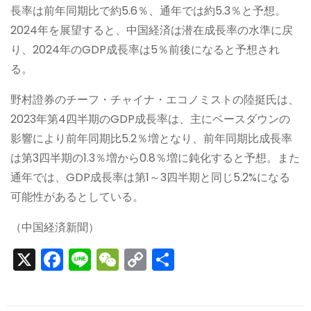
長率は前年同期比で約5.6％、通年では約5.3％と予想。
2024年を展望すると、中国経済は潜在成長率の水準に戻
り、2024年のGDP成長率は5％前後になると予想され
る。
野村證券のチーフ・チャイナ・エコノミストの陸挺氏は、
2023年第4四半期のGDP成長率は、主にベースダウンの
影響により前年同期比5.2％増となり、前年同期比成長率
は第3四半期の1.3％増から0.8％増に鈍化すると予想。また
通年では、GDP成長率は第1～3四半期と同じ5.2%になる
可能性があるとしている。
（中国経済新聞）
X
F
Li
W
C
S
a
n
e
o
h
c
e
C
p
ar