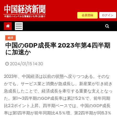
Skip
to
会員登録
ログイン
content
経済
中国のGDP成長率 2023年第4四半期
に加速か
2024/01/15 14:30
2023年、中国経済は以前の状態へ戻りつつある。そのな
かでも、サービス業と消費が急成長し、新産業が引き続き
急成長したことで、経済成長を牽引する重要な支えとなっ
た。第1〜3四半期のGDP成長率は累計5.2％で、前年同期
比2.2ポイント上昇。四半期ベースでは、中国のGDP成長
率は第1四半期が前年同期比4.5％増、第2四半期が同6.3％