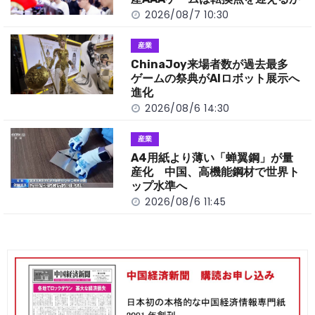
k
2026/08/7 10:30
産業
ChinaJoy来場者数が過去最多
ゲームの祭典がAIロボット展示へ
進化
2026/08/6 14:30
産業
A4用紙より薄い「蝉翼鋼」が量
産化 中国、高機能鋼材で世界ト
ップ水準へ
2026/08/6 11:45