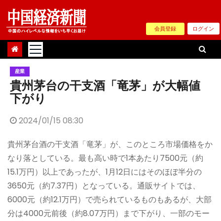
Skip
to
会員登録
ログイン
content
産業
貴州茅台の干支酒「竜茅」が大幅値
下がり
2024/01/15 08:30
貴州茅台酒の干支酒「竜茅」が、このところ市場価格をか
なり落としている。最も高い時で1本あたり7500元（約
15.1万円）以上であったが、1月12日にはそのほぼ半分の
3650元（約7.37円）となっている。通販サイトでは、
6000元（約12.1万円）で売られているものもあるが、大部
分は4000元前後（約8.07万円）まで下がり、一部のモー