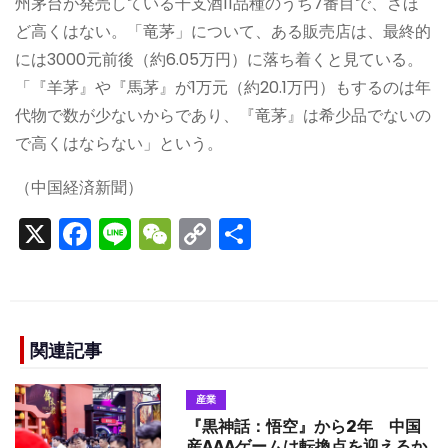
州茅台が発売している干支酒11品種のうち7番目で、さほ
ど高くはない。「竜茅」について、ある販売店は、最終的
には3000元前後（約6.05万円）に落ち着くと見ている。
「『羊茅』や『馬茅』が1万元（約20.1万円）もするのは年
代物で数が少ないからであり、『竜茅』は希少品でないの
で高くはならない」という。
（中国経済新聞）
X
F
Li
W
C
S
a
n
e
o
h
c
e
C
p
ar
e
h
y
e
b
a
Li
関連記事
o
t
n
産業
o
k
『黒神話：悟空』から2年 中国
産AAAゲームは転換点を迎えるか