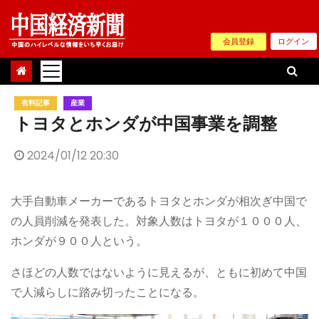
Skip
to
会員登録
ログイン
content
有料記事
産業
トヨタとホンダが中国事業を調整
2024/01/12 20:30
大手自動車メーカーであるトヨタとホンダが相次ぎ中国で
の人員削減を発表した。対象人数はトヨタが１０００人、
ホンダが９００人という。
さほどの人数ではないように見えるが、ともに初めて中国
で人減らしに踏み切ったことになる。