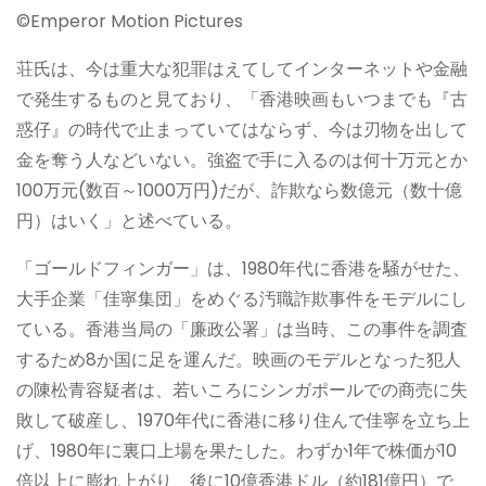
©︎Emperor Motion Pictures
荘氏は、今は重大な犯罪はえてしてインターネットや金融
で発生するものと見ており、「香港映画もいつまでも『古
惑仔』の時代で止まっていてはならず、今は刃物を出して
金を奪う人などいない。強盗で手に入るのは何十万元とか
100万元(数百～1000万円)だが、詐欺なら数億元（数十億
円）はいく」と述べている。
「ゴールドフィンガー」は、1980年代に香港を騒がせた、
大手企業「佳寧集団」をめぐる汚職詐欺事件をモデルにし
ている。香港当局の「廉政公署」は当時、この事件を調査
するため8か国に足を運んだ。映画のモデルとなった犯人
の陳松青容疑者は、若いころにシンガポールでの商売に失
敗して破産し、1970年代に香港に移り住んで佳寧を立ち上
げ、1980年に裏口上場を果たした。わずか1年で株価が10
倍以上に膨れ上がり、後に10億香港ドル（約181億円）で