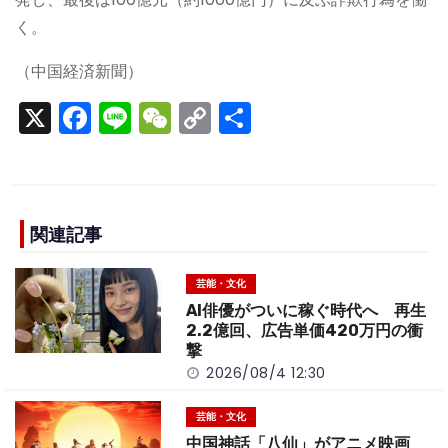
く。
（中国経済新聞）
X
F
Li
W
C
S
a
n
e
o
h
c
e
C
p
ar
e
h
y
e
b
a
Li
関連記事
o
t
n
芸能・文化
o
k
AI俳優がついに稼ぐ時代へ 再生
k
2.2億回、広告単価420万円の衝
撃
2026/08/4 12:30
芸能・文化
中国神話「八仙」がアニメ映画