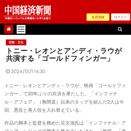
Skip
to
会員登録
ログイン
content
芸能・文化
トニー・レオンとアンディ・ラウが
共演する「ゴールドフィンガー」
2024/01/1 14:30
トニー・レオンとアンディ・ラウが、映画「ゴールドフィ
ンガー」で20年ぶりの共演を果たした。「インファナ
ル・アフェア」（無間道）以来のタッグを組んだ2人は今
回、悪役と善人役を入れ替えている。
作品の脚本と監督を務めた荘文強氏は「インファナル・ア