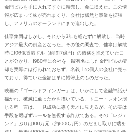
金門ビルを手に入れてすぐに転売し、金に換えた。この情
報が広まって株が売れまくり、会社は猛然と事業を拡張
し、アメリカのオーランドにまで進出した。
佳寧集団はしかし、それから3年も経たずに解散し、当時
アジア最大の倒産となった。その後の調査で、佳寧は解散
時に106億香港ドル（約1917億円）の債務を抱えていたこ
とが分かり、1980年に会社を一躍有名にした金門ビルの売
却も実際には行われておらず、名義上の個人の会社に売っ
ており、得ていた金額は単に帳簿上のものだった。
映画の「ゴールドフィンガー」は、いかにして金融神話が
描かれ、破滅に至ったかを描いている。トニー・レオン演
じる程一言は、一見成功に導く天才に見えるが、その実は
手段を選ばずルールを無視する詐欺である。その「レジェ
ンド」ぶりは100万元（約1000万円）のだまし取りに端を
発し、最後は100億元（約1000億円）に及ぶ詐欺行為を働