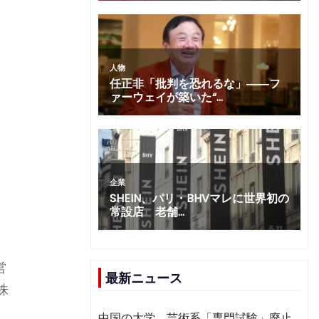
営
最新ニュース
株
。
中国の大学、芸術系「専門試験」廃止