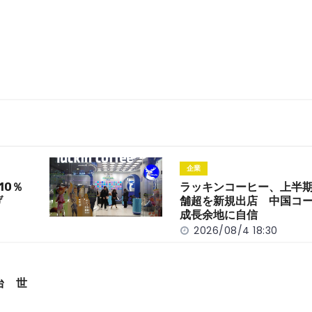
企業
10％
ラッキンコーヒー、上半期
げ
舗超を新規出店 中国コ
成長余地に自信
2026/08/4 18:30
台 世