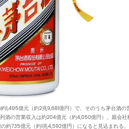
約1,495億元（約2兆9,681億円）で、そのうち茅台酒の
)、系列酒の営業収入は約204億元（約4,050億円）。親会社
の約735億元（約1兆4,592億円）になると見込まれる