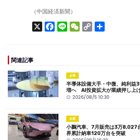
（中国経済新聞）
X
F
Li
W
C
S
a
n
e
o
h
c
e
C
p
ar
e
h
y
e
関連記事
b
a
Li
o
t
n
企業
o
k
半導体設備大手・中微、純利益3
増へ AI投資拡大が業績押し上
k
2026/08/5 10:30
企業
小鵬汽車、7月販売は3万8,027
界累計納車120万台を突破