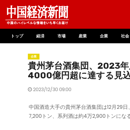
Skip
to
content
トップ
経済
市場
産業
企業
社会
企業
貴州茅台酒集団、2023
4000億円超に達する見
2023/12/30 09:00
中国酒造大手の貴州茅台酒集団は12月29日
7,200トン、系列酒は約4万2,900トン