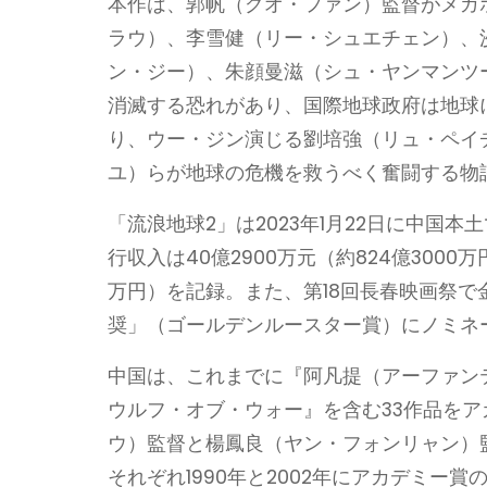
本作は、郭帆（グオ・ファン）監督がメガ
ラウ）、李雪健（リー・シュエチェン）、
ン・ジー）、朱顔曼滋（シュ・ヤンマンツー
消滅する恐れがあり、国際地球政府は地球
り、ウー・ジン演じる劉培強（リュ・ペイ
ユ）らが地球の危機を救うべく奮闘する物
「流浪地球2」は2023年1月22日に中国
行収入は40億2900万元（約824億3000
万円）を記録。また、第18回長春映画祭で
奨」（ゴールデンルースター賞）にノミネ
中国は、これまでに『阿凡提（アーファン
ウルフ・オブ・ウォー』を含む33作品を
ウ）監督と楊鳳良（ヤン・フォンリャン）
それぞれ1990年と2002年にアカデミー