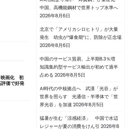
中国、高機能鋼材で世界トップ水準へ
2026年8月6日
北京で「アメリカシロヒトリ」が大量
発生 幼虫が“爆食期”に、防除が正念場
2026年8月6日
中国のサービス貿易、上半期8.3％増
知識集約型サービス輸出が初めて過半
占める
2026年8月5日
メ映画化 初
高評価で好発
AI時代の中核拠点へ 武漢「光谷」が
世界を照らす 光通信・半導体で「世
界光谷」を加速
2026年8月5日
猛暑が生む「涼感経済」 中国で水辺
レジャーが夏の消費をけん引
2026年8