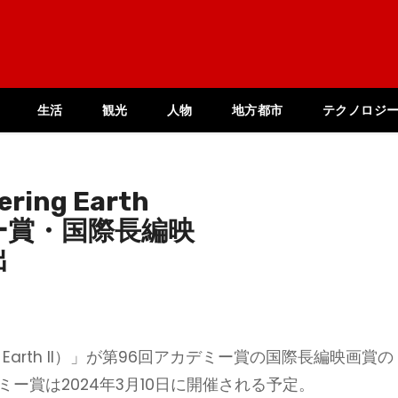
生活
観光
人物
地方都市
テクノロジ
ing Earth
ミー賞・国際長編映
出
ing Earth II）」が第96回アカデミー賞の国際長編映画賞の
ー賞は2024年3月10日に開催される予定。