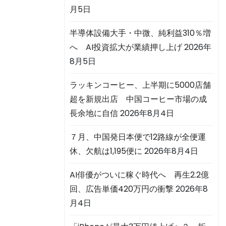
月5日
半導体設備大手・中微、純利益310％増
へ AI投資拡大が業績押し上げ
2026年
8月5日
ラッキンコーヒー、上半期に5000店舗
超を新規出店 中国コーヒー市場の成
長余地に自信
2026年8月4日
７月、中国発日本便で12路線が全便運
休、欠航は1,195便に
2026年8月4日
AI俳優がついに稼ぐ時代へ 再生2.2億
回、広告単価420万円の衝撃
2026年8
月4日