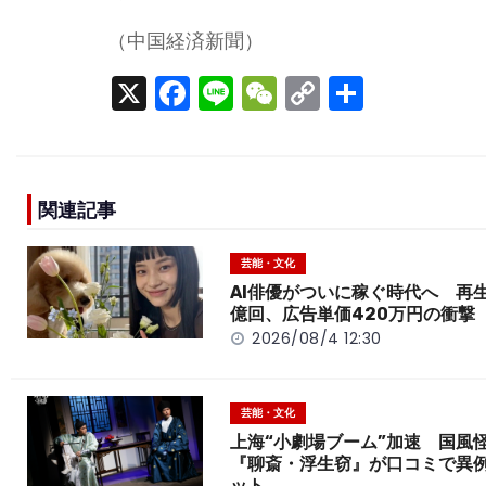
（中国経済新聞）
X
F
Li
W
C
S
a
n
e
o
h
c
e
C
p
ar
e
h
y
e
関連記事
b
a
Li
o
t
n
芸能・文化
o
k
AI俳優がついに稼ぐ時代へ 再生
億回、広告単価420万円の衝撃
k
2026/08/4 12:30
芸能・文化
上海“小劇場ブーム”加速 国風
『聊斎・浮生窃』が口コミで異
ット