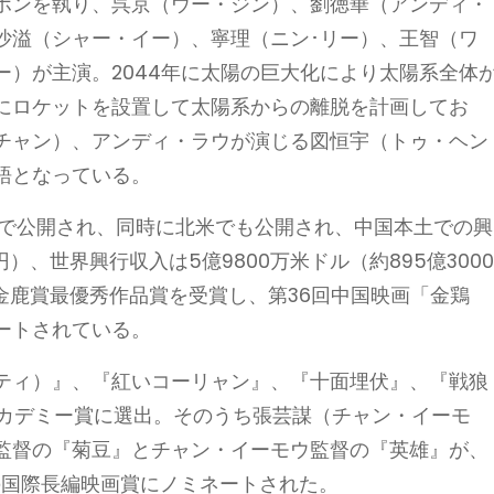
ホンを執り、呉京（ウー・ジン）、劉徳華（アンディ・
沙溢（シャー・イー）、寧理（ニン･リー）、王智（ワ
）が主演。2044年に太陽の巨大化により太陽系全体
にロケットを設置して太陽系からの離脱を計画してお
チャン）、アンディ・ラウが演じる図恒宇（トゥ・ヘン
語となっている。
本土で公開され、同時に北米でも公開され、中国本土での興
万円）、世界興行収入は5億9800万米ドル（約895億300
金鹿賞最優秀作品賞を受賞し、第36回中国映画「金鶏
ートされている。
ティ）』、『紅いコーリャン』、『十面埋伏』、『戦狼
アカデミー賞に選出。そのうち張芸謀（チャン・イーモ
監督の『菊豆』とチャン・イーモウ監督の『英雄』が、
賞の国際長編映画賞にノミネートされた。