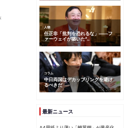
が
0
最新ニュース
A4用紙より薄い「蝉翼鋼」が量産化