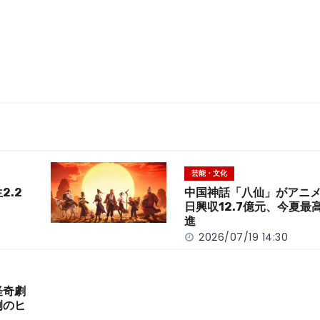
芸能・文化
2.2
中国神話「八仙」がアニ
日興収12.7億元、今夏最
進
2026/07/19 14:30
怪奇劇
例のヒ