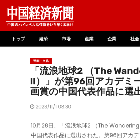
Skip
to
content
トップ
経済
市場
産業
企業
社会
芸能・文化
「流浪地球2 （The Wander
II）」が第96回アカデ
画賞の中国代表作品に選
2023/11/1 08:30
10月28日、「流浪地球2 （The Wander
中国代表作品に選出された。第96回アカデミ