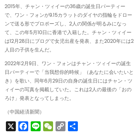
2015年、チャン・ツィイーの36歳の誕生日パーティー
で、ワン・フォンが9.15カラットのダイヤの指輪をドロー
ンで送る形でプロポーズし、2人の関係が明るみになっ
て、この年5月10日に香港で入籍した。チャン・ツィイー
は12月28日にブログで女児出産を発表、また2020年には2
人目の子供を生んだ。
2022年2月9日、ワン・フォンはチャン・ツィイーの誕生
日パーティーで「当我想你的時候」（あなたに会いたいと
き）を歌い、同年6月29日の自身の誕生日にはチャン・ツ
ィイーの写真を掲載していた。これは2人の最後の「おの
ろけ」発表となってしまった。
（中国経済新聞）
X
F
Li
W
C
S
a
n
e
o
h