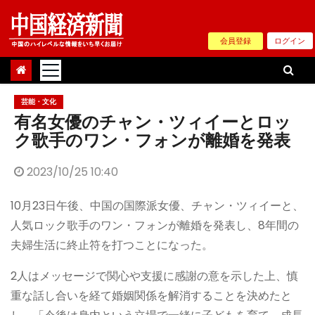
Skip
to
会員登録
ログイン
content
芸能・文化
有名女優のチャン・ツィイーとロッ
ク歌手のワン・フォンが離婚を発表
2023/10/25 10:40
10月23日午後、中国の国際派女優、チャン・ツィイーと、
人気ロック歌手のワン・フォンが離婚を発表し、8年間の
夫婦生活に終止符を打つことになった。
2人はメッセージで関心や支援に感謝の意を示した上、慎
重な話し合いを経て婚姻関係を解消することを決めたと