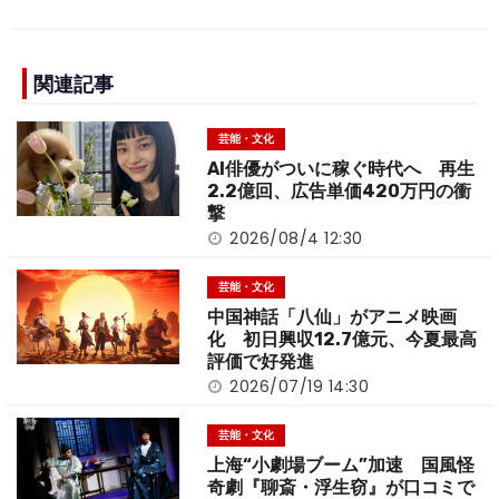
c
e
C
p
ar
e
h
y
e
b
a
Li
関連記事
o
t
n
芸能・文化
o
k
AI俳優がついに稼ぐ時代へ 再生
k
2.2億回、広告単価420万円の衝
撃
2026/08/4 12:30
芸能・文化
中国神話「八仙」がアニメ映画
化 初日興収12.7億元、今夏最高
評価で好発進
2026/07/19 14:30
芸能・文化
上海“小劇場ブーム”加速 国風怪
奇劇『聊斎・浮生窃』が口コミで