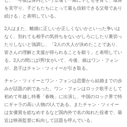
し、「今後は身内という立場で一緒に子どもを育て、成長
を見守り、子どもたちにとって最も信頼できる父母であり
続ける」と表明している。
2人はまた、離婚に正しいか正しくないかといった争いは
なく、別れても相手の気持ちをないがしろにしたり裏切っ
たりしないと強調し、「2人の大人が決めたことであり、
皆さんの理解と支援が得られることを願う」と表明してい
る。2人の間には1男1女がいて、今後、娘はワン・フォン
が、息子はチャン・ツィイーが引き取る。
チャン・ツィイーとワン・フォンは恋愛から結婚までの歩
みが話題の的であった。ワン・フォンはロック歌手として
初めて年越し特番「春晚」に出演し、中国のロック界で特
にギャラの高い人物の1人である。またチャン・ツィイー
は女優賞を総なめするなど国内外で名の知れた役者で、最
近は映画監督に転向して話題を呼んでいる。