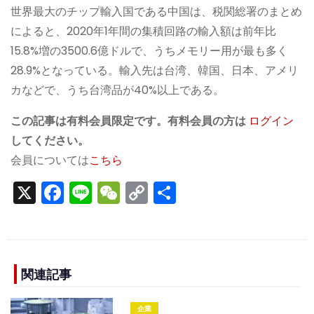
世界最大のチップ輸入国である中国は、税関総署のまとめ
によると、2020年1年間の集積回路の輸入額は前年比
15.8%増の3500.6億ドルで、うちメモリー用が最も多く
28.9%となっている。輸入先は台湾、韓国、日本、アメリ
カなどで、うち台湾品が40%以上である。
この記事は有料会員限定です。有料会員の方は
ログイン
してください。
会員については
こちら
X
F
Li
W
C
S
a
n
e
o
h
c
e
C
p
ar
e
h
y
e
b
a
Li
関連記事
o
t
n
企業