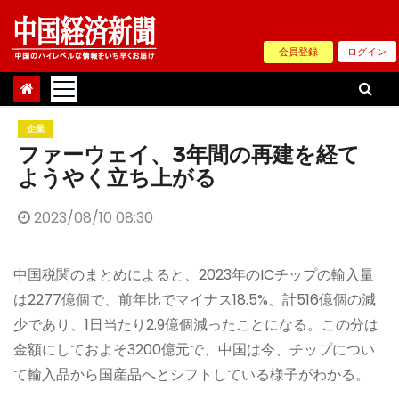
Skip
to
会員登録
ログイン
content
企業
ファーウェイ、3年間の再建を経て
ようやく立ち上がる
2023/08/10 08:30
中国税関のまとめによると、2023年のICチップの輸入量
は2277億個で、前年比でマイナス18.5%、計516億個の減
少であり、1日当たり2.9億個減ったことになる。この分は
金額にしておよそ3200億元で、中国は今、チップについ
て輸入品から国産品へとシフトしている様子がわかる。