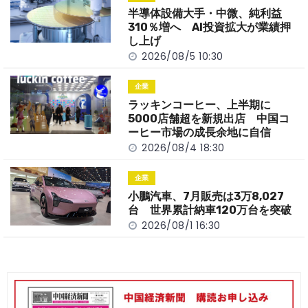
o
k
半導体設備大手・中微、純利益
k
310％増へ AI投資拡大が業績押
し上げ
2026/08/5 10:30
企業
ラッキンコーヒー、上半期に
5000店舗超を新規出店 中国コ
ーヒー市場の成長余地に自信
2026/08/4 18:30
企業
小鵬汽車、7月販売は3万8,027
台 世界累計納車120万台を突破
2026/08/1 16:30