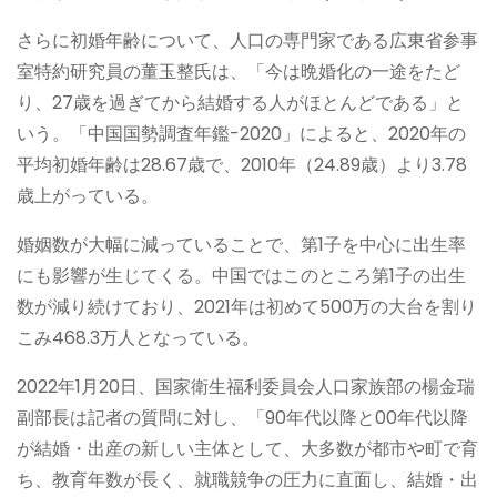
さらに初婚年齢について、人口の専門家である広東省参事
室特約研究員の董玉整氏は、「今は晩婚化の一途をたど
り、27歳を過ぎてから結婚する人がほとんどである」と
いう。「中国国勢調査年鑑-2020」によると、2020年の
平均初婚年齢は28.67歳で、2010年（24.89歳）より3.78
歳上がっている。
婚姻数が大幅に減っていることで、第1子を中心に出生率
にも影響が生じてくる。中国ではこのところ第1子の出生
数が減り続けており、2021年は初めて500万の大台を割り
こみ468.3万人となっている。
2022年1月20日、国家衛生福利委員会人口家族部の楊金瑞
副部長は記者の質問に対し、「90年代以降と00年代以降
が結婚・出産の新しい主体として、大多数が都市や町で育
ち、教育年数が長く、就職競争の圧力に直面し、結婚・出