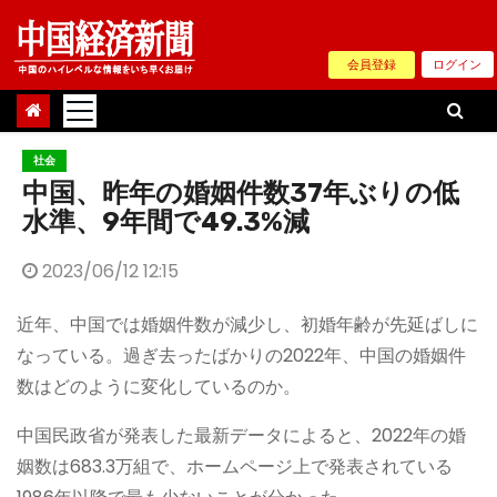
Skip
to
会員登録
ログイン
content
社会
中国、昨年の婚姻件数37年ぶりの低
水準、9年間で49.3%減
2023/06/12 12:15
近年、中国では婚姻件数が減少し、初婚年齢が先延ばしに
なっている。過ぎ去ったばかりの2022年、中国の婚姻件
数はどのように変化しているのか。
中国民政省が発表した最新データによると、2022年の婚
姻数は683.3万組で、ホームページ上で発表されている