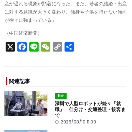
産が遅れる現象が顕著になった。また、若者の結婚・出産
に対する意識が大きく変わり、独身や子供を持たない傾向
が徐々に強まっている」
（中国経済新聞）
X
F
Li
W
C
S
a
n
e
o
h
c
e
C
p
ar
e
h
y
e
b
a
Li
関連記事
o
t
n
社会
o
k
深圳で人型ロボットが続々「就
k
職」 仕分け・交通整理・接客ま
で
2026/08/10 11:00