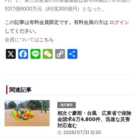
円）で、第三次産業の付加価値額は前年同期比7.6％増の
5217億6000万元（約1兆300億円）となった。
この記事は有料会員限定です。有料会員の方は
ログイン
してください。
会員については
こちら
X
F
Li
W
C
S
a
n
e
o
h
c
e
C
p
ar
e
h
y
e
b
a
Li
関連記事
o
t
n
地方都市
o
k
相次ぐ豪雨・台風 広東省で保険
k
金請求6万4,800件、迅速な災害
対応進む
2026/07/31 12:30