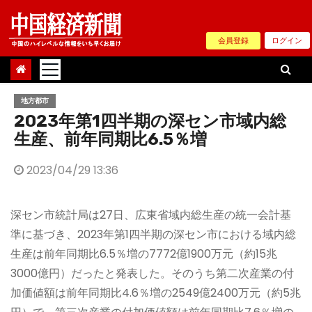
Skip
to
会員登録
ログイン
content
地方都市
2023年第1四半期の深セン市域内総
生産、前年同期比6.5％増
2023/04/29 13:36
深セン市統計局は27日、広東省域内総生産の統一会計基
準に基づき、2023年第1四半期の深セン市における域内総
生産は前年同期比6.5％増の7772億1900万元（約15兆
3000億円）だったと発表した。そのうち第二次産業の付
加価値額は前年同期比4.6％増の2549億2400万元（約5兆