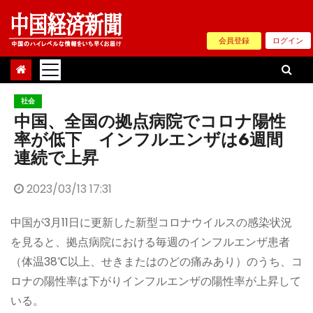
Skip
to
会員登録
ログイン
content
社会
中国、全国の拠点病院でコロナ陽性
率が低下 インフルエンザは6週間
連続で上昇
2023/03/13 17:31
中国が3月11日に更新した新型コロナウイルスの感染状況
を見ると、拠点病院における毎週のインフルエンザ患者
（体温38℃以上、せきまたはのどの痛みあり）のうち、コ
ロナの陽性率は下がりインフルエンザの陽性率が上昇して
いる。