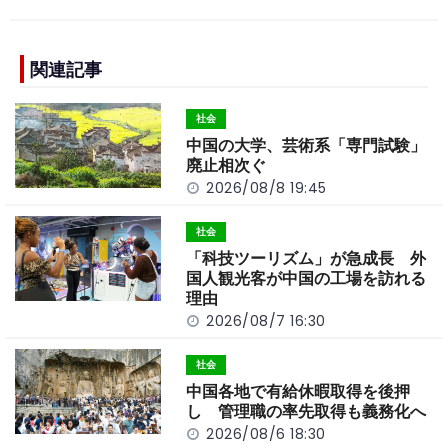
c
e
C
p
ar
e
h
y
e
b
a
Li
関連記事
o
t
n
社会
o
k
中国の大学、芸術系「専門試験」
k
廃止相次ぐ
2026/08/8 19:45
社会
「科技ツーリズム」が急成長 外
国人観光客が中国の工場を訪れる
理由
2026/08/7 16:30
社会
中国各地で有給休暇取得を後押
し 管理職の率先取得も義務化へ
2026/08/6 18:30