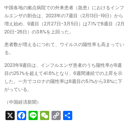
中国各地の拠点病院での外来患者（急患）におけるインフ
ルエンザの割合は、2023年の7週目（2月13日-19日）から
増え始め、9週目（2月27日-3月5日）は7.1%で8週目（2月
20日-26日）の3.8%を上回った。
患者数が増えるにつれて、ウイルスの陽性率も高まってい
る。
2023年9週目は、インフルエンザ患者のうち陽性率が8週
目の25.1%を超えて41.6%となり、6週間連続での上昇を示
した。一方でコロナの陽性率は8週目の5.1%から3.8%に下
がっている。
（中国経済新聞）
X
F
Li
W
C
S
a
n
e
o
h