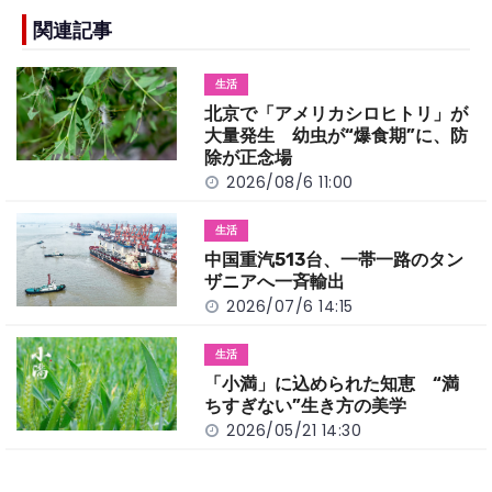
e
h
y
e
b
a
Li
関連記事
o
t
n
生活
o
k
北京で「アメリカシロヒトリ」が
k
大量発生 幼虫が“爆食期”に、防
除が正念場
2026/08/6 11:00
生活
中国重汽513台、一帯一路のタン
ザニアへ一斉輸出
2026/07/6 14:15
生活
「小満」に込められた知恵 “満
ちすぎない”生き方の美学
2026/05/21 14:30