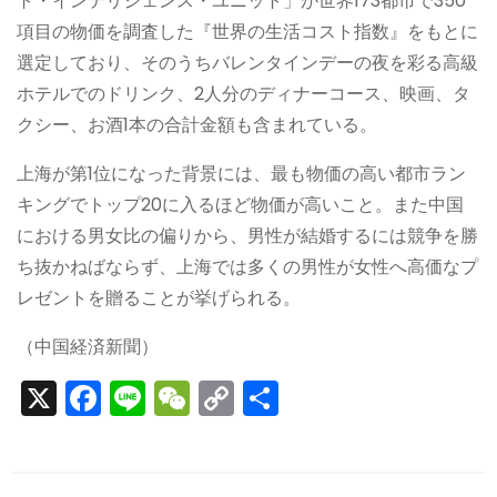
ト・インテリジェンス・ユニット」が世界173都市で350
項目の物価を調査した『世界の生活コスト指数』をもとに
選定しており、そのうちバレンタインデーの夜を彩る高級
ホテルでのドリンク、2人分のディナーコース、映画、タ
クシー、お酒1本の合計金額も含まれている。
上海が第1位になった背景には、最も物価の高い都市ラン
キングでトップ20に入るほど物価が高いこと。また中国
における男女比の偏りから、男性が結婚するには競争を勝
ち抜かねばならず、上海では多くの男性が女性へ高価なプ
レゼントを贈ることが挙げられる。
（中国経済新聞）
X
F
Li
W
C
S
a
n
e
o
h
c
e
C
p
ar