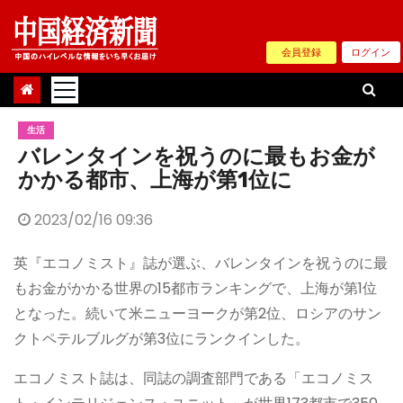
Skip
to
会員登録
ログイン
content
生活
バレンタインを祝うのに最もお金が
かかる都市、上海が第1位に
2023/02/16 09:36
英『エコノミスト』誌が選ぶ、バレンタインを祝うのに最
もお金がかかる世界の15都市ランキングで、上海が第1位
となった。続いて米ニューヨークが第2位、ロシアのサン
クトペテルブルグが第3位にランクインした。
エコノミスト誌は、同誌の調査部門である「エコノミス