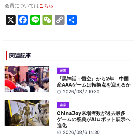
会員については
こちら
X
F
Li
W
C
S
a
n
e
o
h
c
e
C
p
ar
e
h
y
e
b
a
Li
関連記事
o
t
n
産業
o
k
『黒神話：悟空』から2年 中国
k
産AAAゲームは転換点を迎えるか
2026/08/7 10:30
産業
ChinaJoy来場者数が過去最多
ゲームの祭典がAIロボット展示へ
進化
2026/08/6 14:30