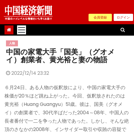
Skip
to
会員登録
ログイン
content
人物
中国の家電大手「国美」（グオメ
イ）創業者、黄光裕と妻の物語
2022/12/14 23:32
６月24日、ある人物の仮釈放により、中国の家電大手の
株価が20％ほど跳ね上がった。今回、仮釈放されたのは
黄光裕（Huang Guangyu）51歳。彼は、国美（グオメ
イ）の創業者で、30代半ばだった2004～08年、中国人の
長者番付で一二を争った人物であった。しかし、そんな絶
頂のさなかの2008年、インサイダー取引や収賄の容疑で