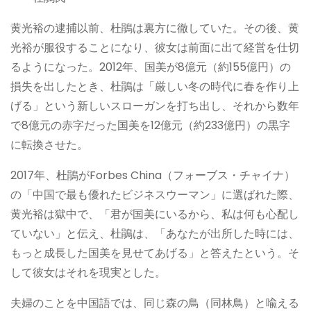
黄光裕の逮捕以前、杜鵑は裏方に徹していた。その後、黄
光裕が服役することになり、彼女は前面に出て経営を仕切
るようになった。2012年、国美が8億元（約155億円）の
損失を出したとき、杜鵑は「厳しい冬の時代に春を作り上
げる」という新しいスローガンを打ち出し、それから数年
で8億元の赤字だった国美を12億元（約233億円）の黒字
に転換させた。
2017年、杜鵑がForbes China（フォーブス・チャイナ）
の「中国で最も優れたビジネスウーマン」に選ばれた際、
黄光裕は獄中で、「君が国美にいるから、私は何も心配し
ていない」と伝え、杜鵑は、「あなたが出所した時には、
もっと成長した国美を見せてあげる」と答えたという。そ
して彼女はそれを現実とした。
夫婦のことを中国語では、同じ森の鳥（同林鳥）と喩える