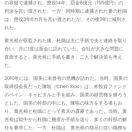
の容疑で逮捕され、懲役14年、罰金8億元（155億円）の
判決を言い渡された。一方、同時期に逮捕された妻の杜鵑
は、懲役3年6カ月を言い渡されたが、その後3年に減刑さ
れた。
黄光裕が収監された後、杜鵑は主に手紙で夫と連絡を取り
合い、月に1度は面会に訪れていた。会社が大きな問題に
直面すると、黄光裕に手紙を書き、二人で解決策を考え
た。
2010年には、国美に未曾有の危機が訪れた。当時、国美の
取締役会長だった陳暁（Chen Xiao）は、米投資ファンド
のベイン・キャピタルと手を組み、国美の経営権を握ろう
とした。国美の幹部の中にも、陳暁の味方をする者もお
り、黄光裕と杜鵑にとって青天の霹靂であった。当時、黄
光裕は獄中から杜鵑に幾度か手紙を送り、多くの幹部の解
任を要求した。一方、杜鵑は、黄光裕の指示に従い職務を