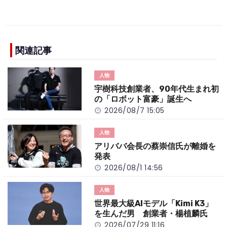
a
n
e
o
h
c
e
C
p
ar
e
h
y
e
b
a
Li
関連記事
o
t
n
人物
o
k
宇樹科技創業者、90年代生まれ初
k
の「ロボット富豪」誕生へ
2026/08/7 15:05
人物
アリババ会長の蔡崇信氏が離婚を
発表
2026/08/1 14:56
人物
世界最大級AIモデル「Kimi K3」
を生んだ男 創業者・楊植麟氏
2026/07/29 11:16