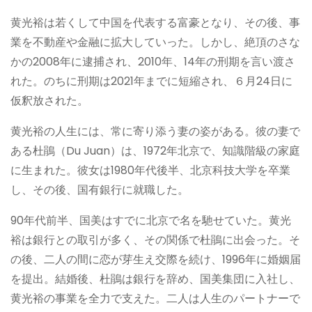
黄光裕は若くして中国を代表する富豪となり、その後、事
業を不動産や金融に拡大していった。しかし、絶頂のさな
かの2008年に逮捕され、2010年、14年の刑期を言い渡さ
れた。のちに刑期は2021年までに短縮され、６月24日に
仮釈放された。
黄光裕の人生には、常に寄り添う妻の姿がある。彼の妻で
ある杜鵑（Du Juan）は、1972年北京で、知識階級の家庭
に生まれた。彼女は1980年代後半、北京科技大学を卒業
し、その後、国有銀行に就職した。
90年代前半、国美はすでに北京で名を馳せていた。黄光
裕は銀行との取引が多く、その関係で杜鵑に出会った。そ
の後、二人の間に恋が芽生え交際を続け、1996年に婚姻届
を提出。結婚後、杜鵑は銀行を辞め、国美集団に入社し、
黄光裕の事業を全力で支えた。二人は人生のパートナーで