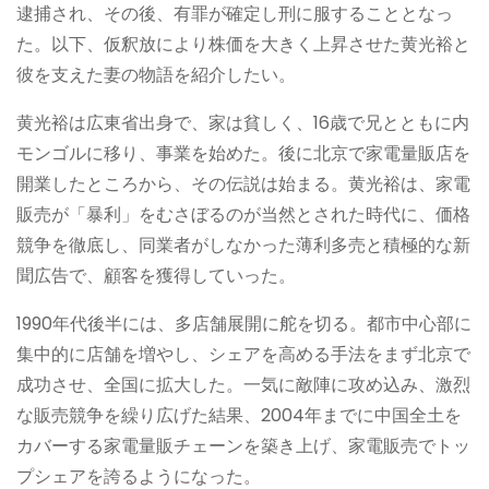
逮捕され、その後、有罪が確定し刑に服することとなっ
た。以下、仮釈放により株価を大きく上昇させた黄光裕と
彼を支えた妻の物語を紹介したい。
黄光裕は広東省出身で、家は貧しく、16歳で兄とともに内
モンゴルに移り、事業を始めた。後に北京で家電量販店を
開業したところから、その伝説は始まる。黄光裕は、家電
販売が「暴利」をむさぼるのが当然とされた時代に、価格
競争を徹底し、同業者がしなかった薄利多売と積極的な新
聞広告で、顧客を獲得していった。
1990年代後半には、多店舗展開に舵を切る。都市中心部に
集中的に店舗を増やし、シェアを高める手法をまず北京で
成功させ、全国に拡大した。一気に敵陣に攻め込み、激烈
な販売競争を繰り広げた結果、2004年までに中国全土を
カバーする家電量販チェーンを築き上げ、家電販売でトッ
プシェアを誇るようになった。