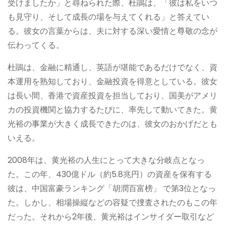
受けましたか」と尋ねられた際、杜鵑は、「彼は私をいつ
も見守り、そして成長の場を与えてくれる」と答えてい
る。彼女の言葉からは、夫に対する深い愛情と尊敬の念が
伝わってくる。
杜鵑は、金融に精通し、英語が堪能であるだけでなく、資
本運用を熟知しており、金融投資を得意としている。彼女
は長い間、香港で資産投資を担当しており、国美がアメリ
カの投資機関と協力するたびに、率先して動いてきた。黄
光裕の事業が大きく成長できたのは、彼女のおかげだとも
いえる。
2008年は、黄光裕の人生にとって大きな分岐点となっ
た。この年、430億ドル（約5.8兆円）の資産を保有する
彼は、中国富豪ランキング「胡潤百富榜」 で第3位となっ
た。しかし、相場操縦などの容疑で捜査されたのもこの年
だった。それから2年後、黄光裕はインサイダー取引など