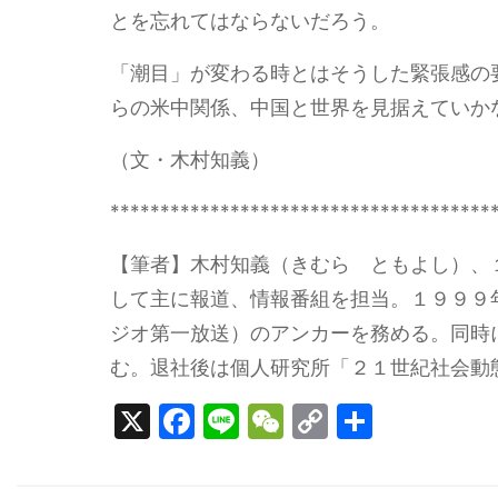
とを忘れてはならないだろう。
「潮目」が変わる時とはそうした緊張感の
らの米中関係、中国と世界を見据えていか
（文・木村知義）
**************************************
【筆者】木村知義（きむら ともよし）、
して主に報道、情報番組を担当。１９９９
ジオ第一放送）のアンカーを務める。同時
む。退社後は個人研究所「２１世紀社会動
X
F
Li
W
C
S
a
n
e
o
h
c
e
C
p
ar