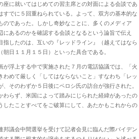
の座に就いてはじめての習主席との対面による会談であ
はすでに５回重ねられている。よって、双方の基本的な
ものであった。しかし奇妙なことに、多くのメディア
辺にあるのかを確認する会談となるという論旨で伝え
目指したのは、互いの『レッドライン』（越えてはなら
（朝日１１月１５日）といった具合である。
画が浮上する中で実施された７月の電話協議では、「火
きわめて厳しく「してはならないこと」すなわち「レッ
が、そのわずか５日後にペロシ氏の訪台が強行された。
かわらず、米国によって踏みにじられた経緯があったの
うしたことすべてをご破算にして、あたかもこれからの
。
連邦議会中間選挙を受けて記者会見に臨んだ際バイデン
談する際に根本的な譲歩をするつもりはない」と述べる