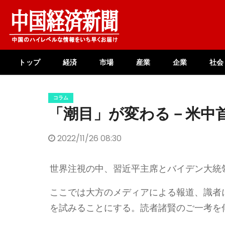
Skip
to
content
トップ
経済
市場
産業
企業
社会
コラム
「潮目」が変わる－米中
2022/11/26 08:30
世界注視の中、習近平主席とバイデン大統
ここでは大方のメディアによる報道、識者
を試みることにする。読者諸賢のご一考を