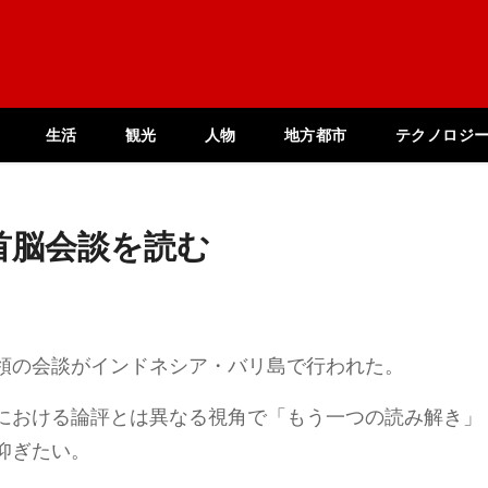
生活
観光
人物
地方都市
テクノロジ
首脳会談を読む
領の会談がインドネシア・バリ島で行われた。
における論評とは異なる視角で「もう一つの読み解き」
仰ぎたい。