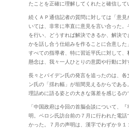
たことを正確に理解してくれたと確信して
続くＡＰ通信記者の質問に対しては「意見
いては、非常に率直に意見を言い合った。
を行い、どうすれば解決できるか、解決で
かを話し合う仕組みを作ることに合意した
すべての指導者、特に習近平氏に対して、
懸念は、我々一人ひとりの意図や行動に対
長々とバイデン氏の発言を追ったのは、各
ン氏の「揺れ幅」が垣間見えるからである
理詰めに語る姿との大きな落差を感じるの
「中国政府は今回の首脳会談について、『
明。ペロシ氏訪台前の７月に行われた電話
かった。７月の声明は、漢字でわずか９１