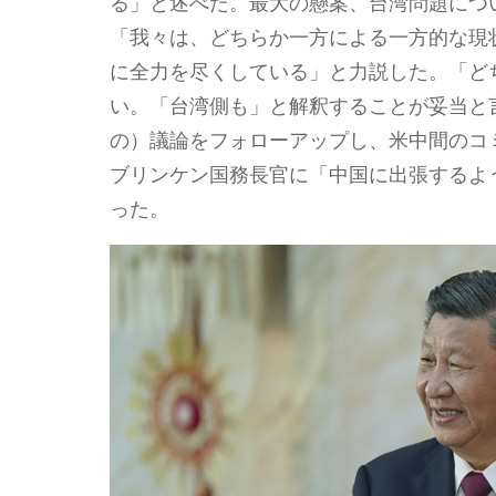
る」と述べた。最大の懸案、台湾問題につ
「我々は、どちらか一方による一方的な現
に全力を尽くしている」と力説した。「ど
い。「台湾側も」と解釈することが妥当と
の）議論をフォローアップし、米中間のコ
ブリンケン国務長官に「中国に出張するよ
った。