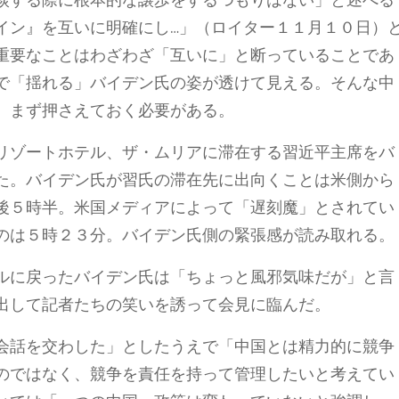
イン』を互いに明確にし…」（ロイター１１月１０日）
重要なことはわざわざ「互いに」と断っていることであ
で「揺れる」バイデン氏の姿が透けて見える。そんな中
、まず押さえておく必要がある。
リゾートホテル、ザ・ムリアに滞在する習近平主席をバ
た。バイデン氏が習氏の滞在先に出向くことは米側から
後５時半。米国メディアによって「遅刻魔」とされてい
のは５時２３分。バイデン氏側の緊張感が読み取れる。
ルに戻ったバイデン氏は「ちょっと風邪気味だが」と言
出して記者たちの笑いを誘って会見に臨んだ。
会話を交わした」としたうえで「中国とは精力的に競争
のではなく、競争を責任を持って管理したいと考えてい