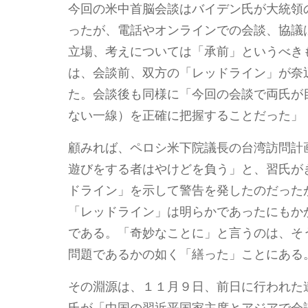
今回の米中首脳会談はバイデン氏が大統領
ったが、電話やオンラインでの会談、協議
立場、考えについては「承前」というべき
は、会談前、双方の「レッドライン」が奈
た。会談後も同様に「今回の会談で両氏が
ない一線）を正確に把握することだった」
顧みれば、ペロシ米下院議長の台湾訪問計
遊びをする者はやけどを負う」と、習氏が
ドライン」を示して警告を発したのだった
「レッドライン」は明らかであったにもか
である。「奇妙なことに」と言うのは、そ
問題であるかの如く「繕った」ことにある
その淵源は、１１月９日、前日に行われた
氏が「中国の習近平国家主席とアジアで会