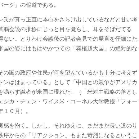
バーグ」の報道である。
ン氏が真っ正直に本心をさらけ出しているなどと甘い考
首脳会談の推移にじっと目を凝らし、耳をそばだてる
得ない。とりわけ会談後の記者会見での発言を仔細にた
米国の姿にはもはやかつての「覇権超大国」の絶対的な
その国の政府や住民が何を望んでいるかも十分に考えず
トンははまっている」として「中国との競争がアメリカ
を鳴らす識者が米国に現れた。（「米対中戦略の落とし
ェシカ・チェン・ワイス米・コーネル大学教授「フォー
年１０月）。
実感を抱く。しかし、それゆえに、まだまだ長い道のり
秩序からの「リアクション」もまた苛烈になるというこ