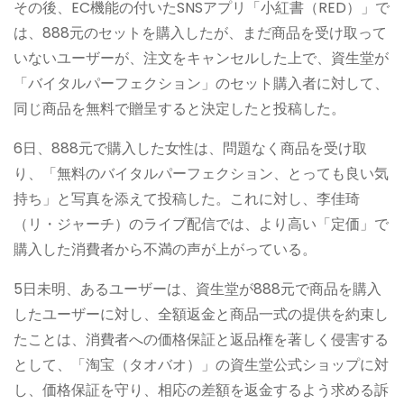
その後、EC機能の付いたSNSアプリ「小紅書（RED）」で
は、888元のセットを購入したが、まだ商品を受け取って
いないユーザーが、注文をキャンセルした上で、資生堂が
「バイタルパーフェクション」のセット購入者に対して、
同じ商品を無料で贈呈すると決定したと投稿した。
6日、888元で購入した女性は、問題なく商品を受け取
り、「無料のバイタルパーフェクション、とっても良い気
持ち」と写真を添えて投稿した。これに対し、李佳琦
（リ・ジャーチ）のライブ配信では、より高い「定価」で
購入した消費者から不満の声が上がっている。
5日未明、あるユーザーは、資生堂が888元で商品を購入
したユーザーに対し、全額返金と商品一式の提供を約束し
たことは、消費者への価格保証と返品権を著しく侵害する
として、「淘宝（タオバオ）」の資生堂公式ショップに対
し、価格保証を守り、相応の差額を返金するよう求める訴