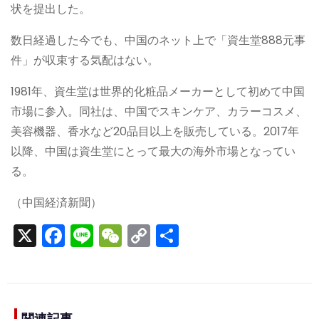
状を提出した。
数日経過した今でも、中国のネット上で「資生堂888元事
件」が収束する気配はない。
1981年、資生堂は世界的化粧品メーカーとして初めて中国
市場に参入。同社は、中国でスキンケア、カラーコスメ、
美容機器、香水など20品目以上を販売している。2017年
以降、中国は資生堂にとって最大の海外市場となってい
る。
（中国経済新聞）
X
F
Li
W
C
S
a
n
e
o
h
c
e
C
p
ar
e
h
y
e
関連記事