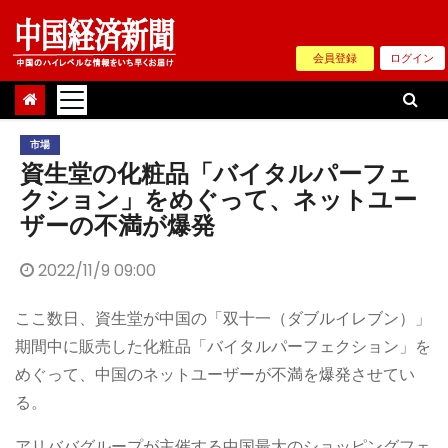
Skip
to
会員登録
ログイン
content
市場
資生堂の化粧品「バイタルパーフェ
クション」をめぐって、ネットユー
ザーの不満が爆発
2022/11/9 09:00
ここ数日、資生堂が中国の「双十一（ダブルイレブン）」
期間中に販売した化粧品「バイタルパーフェクション」を
めぐって、中国のネットユーザーが不満を爆発させてい
る。
アリババグループが主催する中国最大のショッピングフェ