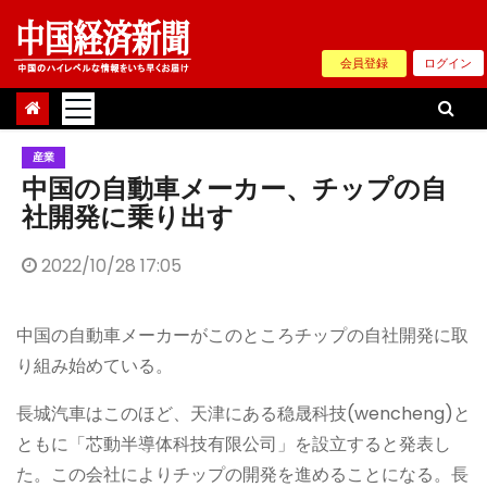
Skip
to
会員登録
ログイン
content
産業
中国の自動車メーカー、チップの自
社開発に乗り出す
2022/10/28 17:05
中国の自動車メーカーがこのところチップの自社開発に取
り組み始めている。
長城汽車はこのほど、天津にある稳晟科技(wencheng)と
ともに「芯動半導体科技有限公司」を設立すると発表し
た。この会社によりチップの開発を進めることになる。長