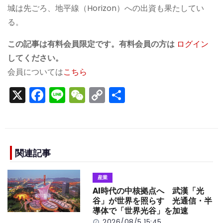
城は先ごろ、地平線（Horizon）への出資も果たしてい
る。
この記事は有料会員限定です。有料会員の方は
ログイン
してください。
会員については
こちら
X
F
Li
W
C
S
a
n
e
o
h
c
e
C
p
ar
e
h
y
e
b
a
Li
関連記事
o
t
n
産業
o
k
AI時代の中核拠点へ 武漢「光
k
谷」が世界を照らす 光通信・半
導体で「世界光谷」を加速
2026/08/5 15:45