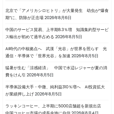
北京で「アメリカシロヒトリ」が大量発生 幼虫が“爆食
期”に、防除が正念場
2026年8月6日
中国のサービス貿易、上半期8.3％増 知識集約型サービ
ス輸出が初めて過半占める
2026年8月5日
AI時代の中核拠点へ 武漢「光谷」が世界を照らす 光
通信・半導体で「世界光谷」を加速
2026年8月5日
猛暑が生む「涼感経済」 中国で水辺レジャーが夏の消
費をけん引
2026年8月5日
半導体設備大手・中微、純利益310％増へ AI投資拡大
が業績押し上げ
2026年8月5日
ラッキンコーヒー、上半期に5000店舗超を新規出店
中国コーヒー市場の成長余地に自信
2026年8月4日