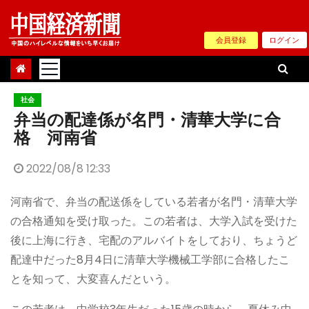
Skip
to
会員登録
ログイン
content
社会
弁当の配達係が名門・清華大学に合
格 河南省
2022/08/8 12:33
河南省で、弁当の配送係をしている若者が名門・清華大学
の合格通知を受け取った。この若者は、大学入試を受けた
後に上海に行き、宅配のアルバイトをしており、ちょうど
配達中だった8月4日に清華大学機械工学部に合格したこ
とを知って、大変喜んだという。