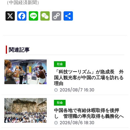
（中国経済新聞）
X
F
Li
W
C
S
a
n
e
o
h
c
e
C
p
ar
e
h
y
e
b
a
Li
関連記事
o
t
n
社会
o
k
「科技ツーリズム」が急成長 外
k
国人観光客が中国の工場を訪れる
理由
2026/08/7 16:30
社会
中国各地で有給休暇取得を後押
し 管理職の率先取得も義務化へ
2026/08/6 18:30