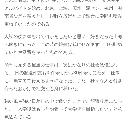
この若者は、中学校3年生だった15歳の時から、夏休み中
アルバイトを始め、北京、上海、広州、深セン、杭州、海
南省などを転々とし、視野を広げた上で懸命に学問も積み
重ねていったのである。
入試の後に家を出て何かをしたいと思い、好きだった上海
へ働きに行った。この時の旅費は親にせがまず、自ら貯め
ていた生活費を使ったものである。
簡単に見える配達の仕事は、実はかなりの社会勉強にな
る。1日の配送件数も10件余りから30件余りに増え、仕事
も計画立てて行えるようになった。また、様々な人と付き
合ったおかげで社交性も身に着いた。
強い風や強い日差しの中で働いたことで、頑張り屋になっ
た。「入学後はもっと頑張って大学院を目指したい」と意
気込んでいる。