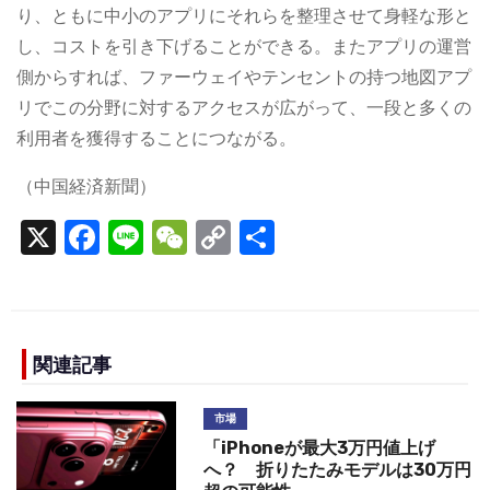
り、ともに中小のアプリにそれらを整理させて身軽な形と
し、コストを引き下げることができる。またアプリの運営
側からすれば、ファーウェイやテンセントの持つ地図アプ
リでこの分野に対するアクセスが広がって、一段と多くの
利用者を獲得することにつながる。
（中国経済新聞）
X
F
Li
W
C
S
a
n
e
o
h
c
e
C
p
ar
e
h
y
e
b
a
Li
関連記事
o
t
n
市場
o
k
「iPhoneが最大3万円値上げ
k
へ？ 折りたたみモデルは30万円