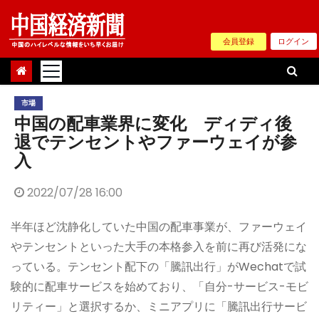
Skip
to
会員登録
ログイン
content
市場
中国の配車業界に変化 ディディ後
退でテンセントやファーウェイが参
入
2022/07/28 16:00
半年ほど沈静化していた中国の配車事業が、ファーウェイ
やテンセントといった大手の本格参入を前に再び活発にな
っている。テンセント配下の「騰訊出行」がWechatで試
験的に配車サービスを始めており、「自分-サービス-モビ
リティー」と選択するか、ミニアプリに「騰訊出行サービ