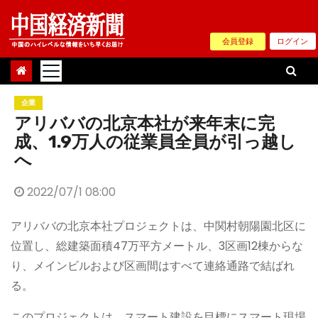
Skip
to
会員登録
ログイン
content
企業
アリババの北京本社が来年末に完
成、1.9万人の従業員全員が引っ越し
へ
2022/07/1 08:00
アリババの北京本社プロジェクトは、中関村朝陽園北区に
位置し、総建築面積47万平方メートル、3区画12棟からな
り、メインビルおよび区画間はすべて連絡通路で結ばれ
る。
このプロジェクトは、スマート建設を目標にスマート現場