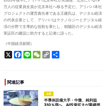
2023年後半にアリババ北京本社が完成後、北京にいる1.9
万人の従業員全員が北京本社へ移る予定だ。アリババ本社
プロジェクトの運営責任者である王建氏は、デジタル経済
の代表企業として、アリババはテクノロジーとデジタル経
済の分野で主導的な役割を果たし、朝陽区のデジタル経済
実証区の建設に助力すると記者に語った。
（中国経済新聞）
X
F
Li
W
C
S
a
n
e
o
h
c
e
C
p
ar
e
h
y
e
b
a
Li
関連記事
o
t
n
企業
o
k
半導体設備大手・中微、純利益
310％増へ AI投資拡大が業績押