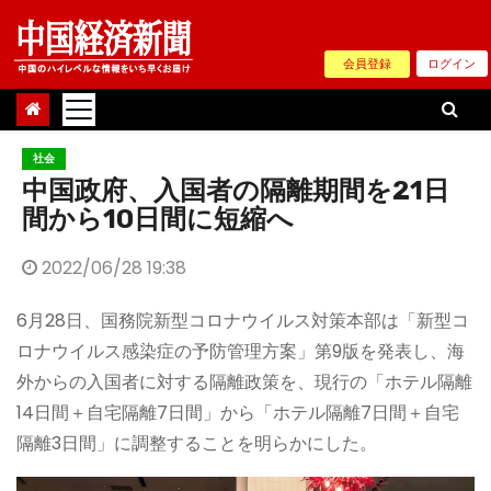
Skip
to
会員登録
ログイン
content
社会
中国政府、入国者の隔離期間を21日
間から10日間に短縮へ
2022/06/28 19:38
6月28日、国務院新型コロナウイルス対策本部は「新型コ
ロナウイルス感染症の予防管理方案」第9版を発表し、海
外からの入国者に対する隔離政策を、現行の「ホテル隔離
14日間＋自宅隔離7日間」から「ホテル隔離7日間＋自宅
隔離3日間」に調整することを明らかにした。