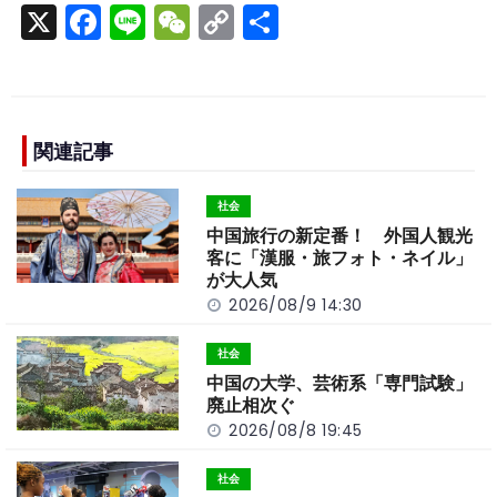
X
F
Li
W
C
S
a
n
e
o
h
c
e
C
p
ar
e
h
y
e
b
a
Li
関連記事
o
t
n
社会
o
k
中国旅行の新定番！ 外国人観光
k
客に「漢服・旅フォト・ネイル」
が大人気
2026/08/9 14:30
社会
中国の大学、芸術系「専門試験」
廃止相次ぐ
2026/08/8 19:45
社会