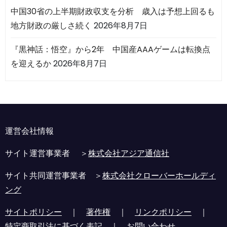
中国30省の上半期財政収支を分析 歳入は予想上回るも
地方財政の厳しさ続く
2026年8月7日
『黒神話：悟空』から2年 中国産AAAゲームは転換点
を迎えるか
2026年8月7日
運営会社情報
サイト運営事業者 ＞
株式会社アジア通信社
サイト共同運営事業者 ＞
株式会社クローバーホールディ
ング
サイトポリシー
｜
著作権
｜
リンクポリシー
｜
特定商取引法に基づく表記
｜
お問い合わせ