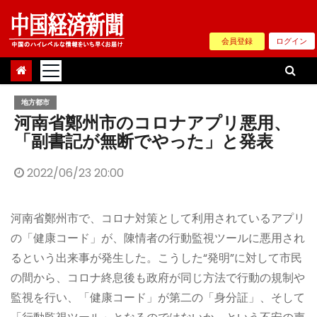
Skip
to
会員登録
ログイン
content
地方都市
河南省鄭州市のコロナアプリ悪用、
「副書記が無断でやった」と発表
2022/06/23 20:00
河南省鄭州市で、コロナ対策として利用されているアプリ
の「健康コード」が、陳情者の行動監視ツールに悪用され
るという出来事が発生した。こうした“発明”に対して市民
の間から、コロナ終息後も政府が同じ方法で行動の規制や
監視を行い、「健康コード」が第二の「身分証」、そして