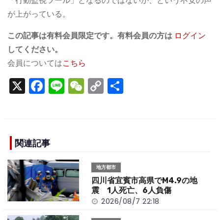
「行動監視ツール」となるのではないか、という不安の声
が上がっている。
この記事は有料会員限定です。有料会員の方は
ログイン
してください。
会員については
こちら
X
F
Li
W
C
S
a
n
e
o
h
c
e
C
p
ar
e
h
y
e
b
a
Li
関連記事
o
t
n
地方都市
o
k
四川省宜賓市高県でM4.9の地
k
震 1人死亡、6人負傷
2026/08/7 22:18