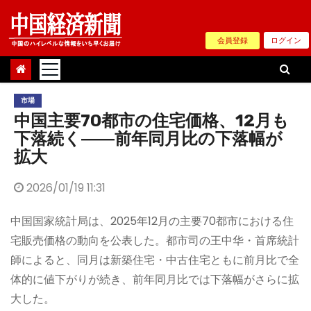
Skip
to
会員登録
ログイン
content
市場
中国主要70都市の住宅価格、12月も
下落続く――前年同月比の下落幅が
拡大
2026/01/19 11:31
中国国家統計局は、2025年12月の主要70都市における住
宅販売価格の動向を公表した。都市司の王中华・首席統計
師によると、同月は新築住宅・中古住宅ともに前月比で全
体的に値下がりが続き、前年同月比では下落幅がさらに拡
大した。