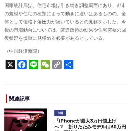
国家統計局は、住宅市場は引き続き調整局面にあり、都市
の規模や住宅の種類によって動きに違いはあるものの、全
体として価格下落圧力が続いているとの見解を示した。今
後の市場動向については、関連政策の効果や住宅需要の回
復状況を慎重に見極める必要があるとしている。
（中国経済新聞）
X
F
Li
W
C
S
a
n
e
o
h
c
e
C
p
ar
e
h
y
e
b
a
Li
関連記事
o
t
n
市場
o
k
「iPhoneが最大3万円値上げ
k
へ？ 折りたたみモデルは30万円