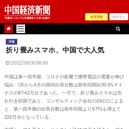
Skip
to
会員登録
ログイン
content
市場
折り畳みスマホ、中国で大人気
2022/06/9 08:00
中国は第一四半期、コロナの影響で携帯電話の需要が伸び
悩み、1月から4月の国内出荷台数は前年同期比30.3%マイ
ナスの8742万台であった。一方で、折り畳みスマホは売
れ行き好調であり、コンサルティング会社のDSCCによる
と、第一四半期の出荷台数は前年同期より571%も増えて
222万台となっている。