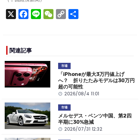
X
F
Li
W
C
S
a
n
e
o
h
c
e
C
p
ar
e
h
y
e
b
a
Li
関連記事
o
t
n
市場
o
k
「iPhoneが最大3万円値上げ
k
へ？ 折りたたみモデルは30万円
超の可能性
2026/08/4 11:01
市場
メルセデス・ベンツ中国、第2四
半期に30%急減
2026/07/31 12:32