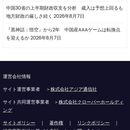
中国30省の上半期財政収支を分析 歳入は予想上回るも
地方財政の厳しさ続く
2026年8月7日
『黒神話：悟空』から2年 中国産AAAゲームは転換点
を迎えるか
2026年8月7日
運営会社情報
サイト運営事業者 ＞
株式会社アジア通信社
サイト共同運営事業者 ＞
株式会社クローバーホールディ
ング
サイトポリシー
｜
著作権
｜
リンクポリシー
｜