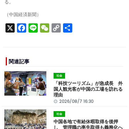
る。
（中国経済新聞）
X
F
Li
W
C
S
a
n
e
o
h
c
e
C
p
ar
e
h
y
e
b
a
Li
関連記事
o
t
n
社会
o
k
「科技ツーリズム」が急成長 外
k
国人観光客が中国の工場を訪れる
理由
2026/08/7 16:30
社会
中国各地で有給休暇取得を後押
し 管理職の率先取得も義務化へ