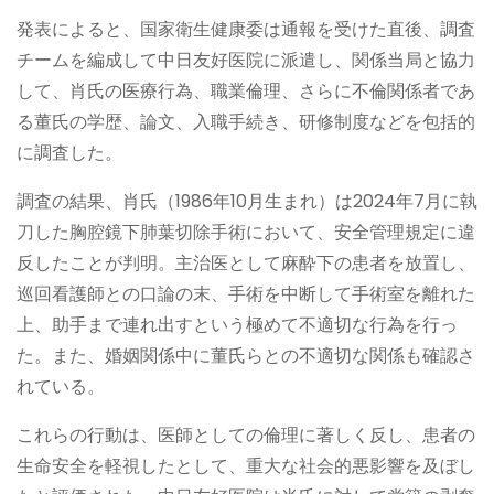
発表によると、国家衛生健康委は通報を受けた直後、調査
チームを編成して中日友好医院に派遣し、関係当局と協力
して、肖氏の医療行為、職業倫理、さらに不倫関係者であ
る董氏の学歴、論文、入職手続き、研修制度などを包括的
に調査した。
調査の結果、肖氏（1986年10月生まれ）は2024年7月に執
刀した胸腔鏡下肺葉切除手術において、安全管理規定に違
反したことが判明。主治医として麻酔下の患者を放置し、
巡回看護師との口論の末、手術を中断して手術室を離れた
上、助手まで連れ出すという極めて不適切な行為を行っ
た。また、婚姻関係中に董氏らとの不適切な関係も確認さ
れている。
これらの行動は、医師としての倫理に著しく反し、患者の
生命安全を軽視したとして、重大な社会的悪影響を及ぼし