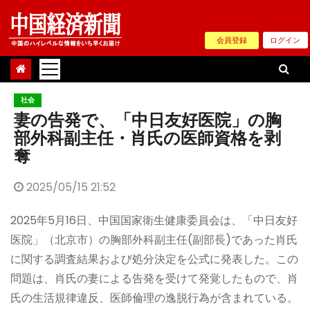
Skip
to
会員登録
ログイン
content
社会
妻の告発で、「中日友好医院」の胸
部外科副主任・肖氏の医師資格を剥
奪
2025/05/15 21:52
2025年5月16日、中国国家衛生健康委員会は、「中日友好
医院」（北京市）の胸部外科副主任(副部長)であった肖氏
に関する調査結果および処分決定を公式に発表した。この
問題は、肖氏の妻による告発を受けて発覚したもので、肖
氏の生活規律違反、医師倫理の逸脱行為が含まれている。