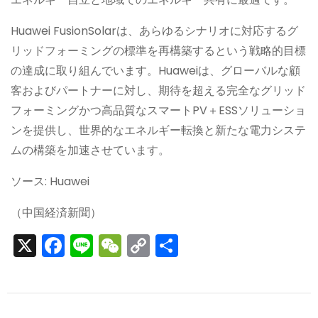
Huawei FusionSolarは、あらゆるシナリオに対応するグ
リッドフォーミングの標準を再構築するという戦略的目標
の達成に取り組んでいます。Huaweiは、グローバルな顧
客およびパートナーに対し、期待を超える完全なグリッド
フォーミングかつ高品質なスマートPV＋ESSソリューショ
ンを提供し、世界的なエネルギー転換と新たな電力システ
ムの構築を加速させています。
ソース: Huawei
（中国経済新聞）
X
F
Li
W
C
S
a
n
e
o
h
c
e
C
p
ar
e
h
y
e