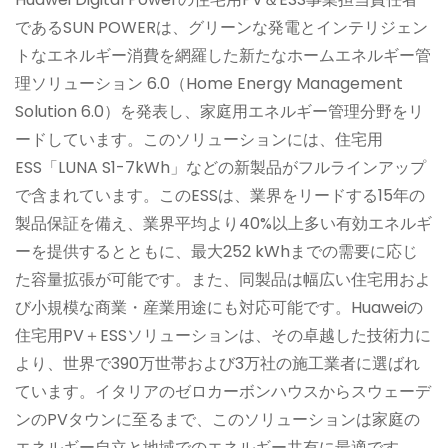
であるSUN POWERは、グリーンな発電とインテリジェン
トなエネルギー消費を網羅した新たなホームエネルギー管
理ソリューション 6.0（Home Energy Management
Solution 6.0）を発表し、家庭用エネルギー管理分野をリ
ードしています。このソリューションには、住宅用
ESS「LUNA S1-7kWh」などの新製品がフルラインアップ
で含まれています。このESSは、業界をリードする15年の
製品保証を備え、業界平均より40%以上多い有効エネルギ
ーを提供するとともに、最大252 kWhまでの需要に応じ
た容量拡張が可能です。また、同製品は幅広い住宅用およ
び小規模な商業・産業用途にも対応可能です。Huaweiの
住宅用PV＋ESSソリューションは、その卓越した技術力に
より、世界で390万世帯および3万社の施工業者に選ばれ
ています。イタリアのゼロカーボンハウスからスウェーデ
ンのPVタウンに至るまで、このソリューションは家庭の
エネルギー自立と地域でのエネルギー共有に最適です。