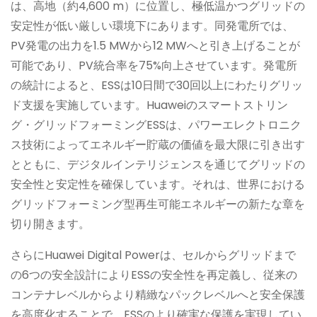
は、高地（約4,600 m）に位置し、極低温かつグリッドの
安定性が低い厳しい環境下にあります。同発電所では、
PV発電の出力を1.5 MWから12 MWへと引き上げることが
可能であり、PV統合率を75%向上させています。発電所
の統計によると、ESSは10日間で30回以上にわたりグリッ
ド支援を実施しています。Huaweiのスマートストリン
グ・グリッドフォーミングESSは、パワーエレクトロニク
ス技術によってエネルギー貯蔵の価値を最大限に引き出す
とともに、デジタルインテリジェンスを通じてグリッドの
安全性と安定性を確保しています。それは、世界における
グリッドフォーミング型再生可能エネルギーの新たな章を
切り開きます。
さらにHuawei Digital Powerは、セルからグリッドまで
の6つの安全設計によりESSの安全性を再定義し、従来の
コンテナレベルからより精緻なパックレベルへと安全保護
を高度化することで、ESSのより確実な保護を実現してい