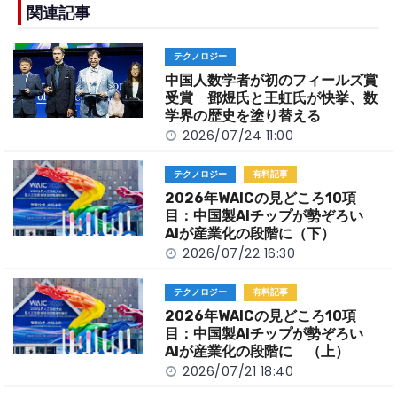
b
a
Li
関連記事
o
t
n
テクノロジー
o
k
中国人数学者が初のフィールズ賞
k
受賞 鄧煜氏と王虹氏が快挙、数
学界の歴史を塗り替える
2026/07/24 11:00
テクノロジー
有料記事
2026年WAICの見どころ10項
目：中国製AIチップが勢ぞろい
AIが産業化の段階に（下）
2026/07/22 16:30
テクノロジー
有料記事
2026年WAICの見どころ10項
目：中国製AIチップが勢ぞろい
AIが産業化の段階に （上）
2026/07/21 18:40