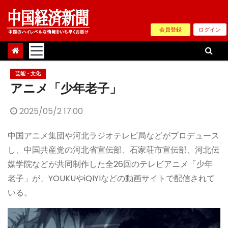
Skip
to
会員登録
ログイン
content
芸能・文化
アニメ「少年老子」
2025/05/2 17:00
中国アニメ集団や河北ラジオテレビ局などがプロデュース
し、中国共産党の河北省宣伝部、石家荘市宣伝部、河北伝
媒学院などが共同制作した全26回のテレビアニメ「少年
老子」が、YOUKUやiQIYIなどの動画サイトで配信されて
いる。