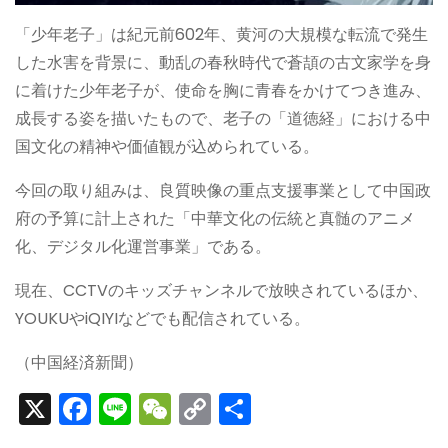
「少年老子」は紀元前602年、黄河の大規模な転流で発生
した水害を背景に、動乱の春秋時代で蒼頡の古文家学を身
に着けた少年老子が、使命を胸に青春をかけてつき進み、
成長する姿を描いたもので、老子の「道徳経」における中
国文化の精神や価値観が込められている。
今回の取り組みは、良質映像の重点支援事業として中国政
府の予算に計上された「中華文化の伝統と真髄のアニメ
化、デジタル化運営事業」である。
現在、CCTVのキッズチャンネルで放映されているほか、
YOUKUやiQIYIなどでも配信されている。
（中国経済新聞）
X
F
Li
W
C
S
a
n
e
o
h