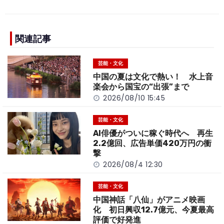
c
e
C
p
ar
e
h
y
e
b
a
Li
関連記事
o
t
n
芸能・文化
o
k
中国の夏は文化で熱い！ 水上音
k
楽会から国宝の“出張”まで
2026/08/10 15:45
芸能・文化
AI俳優がついに稼ぐ時代へ 再生
2.2億回、広告単価420万円の衝
撃
2026/08/4 12:30
芸能・文化
中国神話「八仙」がアニメ映画
化 初日興収12.7億元、今夏最高
評価で好発進