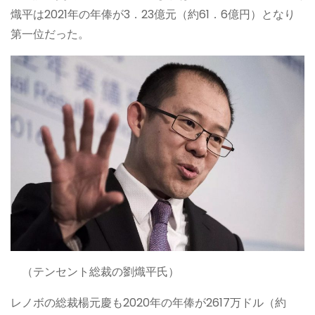
熾平は2021年の年俸が3．23億元（約61．6億円）となり
第一位だった。
（テンセント総裁の劉熾平氏）
レノボの総裁楊元慶も2020年の年俸が2617万ドル（約