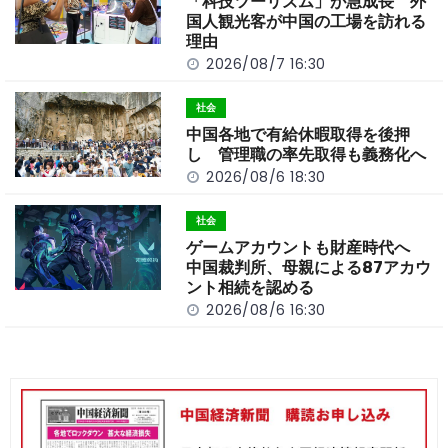
o
k
「科技ツーリズム」が急成長 外
k
国人観光客が中国の工場を訪れる
理由
2026/08/7 16:30
社会
中国各地で有給休暇取得を後押
し 管理職の率先取得も義務化へ
2026/08/6 18:30
社会
ゲームアカウントも財産時代へ
中国裁判所、母親による87アカウ
ント相続を認める
2026/08/6 16:30