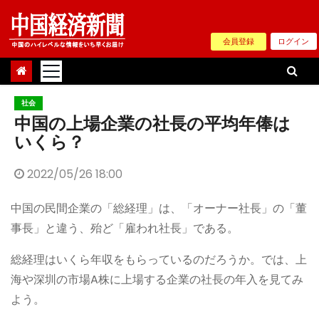
Skip
to
会員登録
ログイン
content
社会
中国の上場企業の社長の平均年俸は
いくら？
2022/05/26 18:00
中国の民間企業の「総経理」は、「オーナー社長」の「董
事長」と違う、殆ど「雇われ社長」である。
総経理はいくら年収をもらっているのだろうか。では、上
海や深圳の市場A株に上場する企業の社長の年入を見てみ
よう。