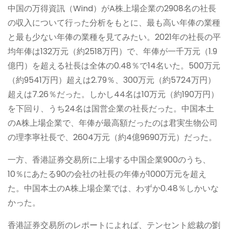
中国の万得資訊（Wind）がA株上場企業の2908名の社長
の収入について行った分析をもとに、最も高い年俸の業種
と最も少ない年俸の業種を見てみたい。2021年の社長の平
均年俸は132万元（約2518万円）で、年俸が一千万元（1.9
億円）を超える社長は全体の0.48％で14名いた。500万元
（約9541万円）超えは2.79％、300万元（約5724万円）
超えは7.26％だった。しかし44名は10万元（約190万円）
を下回り、うち24名は国営企業の社長だった。中国本土
のA株上場企業で、年俸が最高額だったのは君実生物公司
の理李寧社長で、2604万元（約4億9690万元）だった。
一方、香港証券交易所に上場する中国企業900のうち、
10％にあたる90の会社の社長の年俸が1000万元を超え
た。中国本土のA株上場企業では、わずか0.48％しかいな
かった。
香港証券交易所のレポートによれば、テンセント総裁の劉