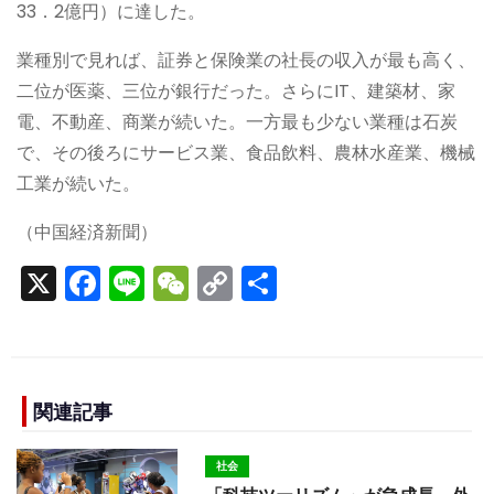
33．2億円）に達した。
業種別で見れば、証券と保険業の社長の収入が最も高く、
二位が医薬、三位が銀行だった。さらにIT、建築材、家
電、不動産、商業が続いた。一方最も少ない業種は石炭
で、その後ろにサービス業、食品飲料、農林水産業、機械
工業が続いた。
（中国経済新聞）
X
F
Li
W
C
S
a
n
e
o
h
c
e
C
p
ar
e
h
y
e
b
a
Li
関連記事
o
t
n
社会