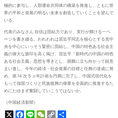
極的に参与し、人類運命共同体の構築を推進し、ともに世
界の平和と発展の明るい未来を創造していくことを望んで
いる。
代表のみなさん 自信は団結力であり、実行が輝ける一ペ
ージを書き綴る。われわれは習近平同志を核心とする党中
央を中心にいっそう緊密に団結し、中国の特色ある社会主
義の偉大な旗印を高く掲げ、習近平「新時代の中国の特色
ある社会主義」思想を導きとし、困難に立ち向かって鋭意
まい進し、今年の経済・社会発展の目標と任務の達成に努
め、第 14 次 5 ヵ年計画を円満に完了し、中国式現代化を
もって強国づくりと民族復興の偉業を全面的に推進するた
めにたゆまず奮闘していこうではないか。
（中国経済新聞）
X
F
Li
W
C
S