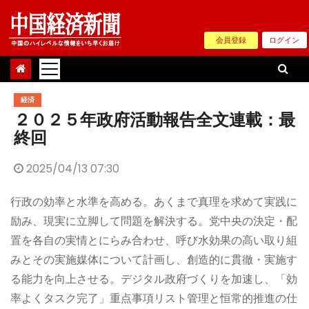
Skip
to
会員登録
ログイン
content
経済
２０２５年政府活動報告全文連載：最
終回
2025/04/13 07:30
行政の効率と水準を高める。あくまで真理を求めて実践に
励み、現実に立脚して問題を解決する。党中央の決定・配
置を各自の実情とにらみ合わせ、呼び水効果の高い取り組
みとその実施媒体について計画し、創造的に貫徹・実施す
る能力を向上させる。デジタル政府づくりを加速し、「効
率よくタスク完了」重点事項リスト管理と恒常的推進の仕