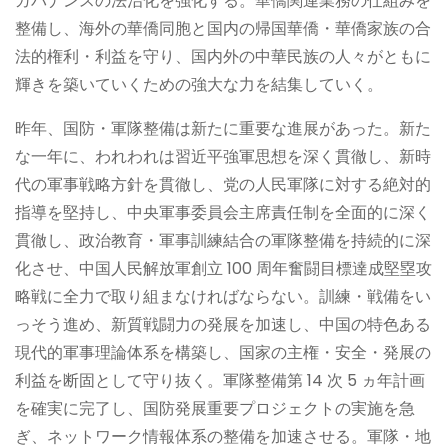
ガバナンスの法治化を強化する。華僑関連業務の仕組みを
整備し、海外の華僑同胞と国内の帰国華僑・華僑家族の合
法的権利・利益を守り、国内外の中華民族の人々がともに
輝きを築いていくための強大な力を結集していく。
昨年、国防・軍隊整備は新たに重要な進展があった。新た
な一年に、われわれは習近平強軍思想を深く貫徹し、新時
代の軍事戦略方針を貫徹し、党の人民軍隊に対する絶対的
指導を堅持し、中央軍事委員会主席責任制を全面的に深く
貫徹し、政治教育・軍事訓練結合の軍隊整備を持続的に深
化させ、中国人民解放軍創立 100 周年奮闘目標達成堅塁攻
略戦に全力で取り組まなければならない。訓練・戦備をい
っそう進め、新質戦闘力の発展を加速し、中国の特色ある
現代的軍事理論体系を構築し、国家の主権・安全・発展の
利益を断固として守り抜く。軍隊整備第 14 次 5 ヵ年計画
を確実に完了し、国防発展重要プロジェクトの実施を急
ぎ、ネットワーク情報体系の整備を加速させる。軍隊・地