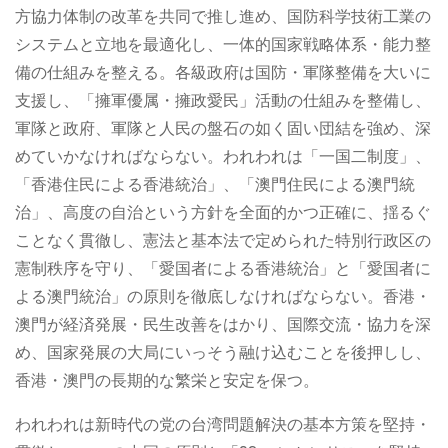
方協力体制の改革を共同で推し進め、国防科学技術工業の
システムと立地を最適化し、一体的国家戦略体系・能力整
備の仕組みを整える。各級政府は国防・軍隊整備を大いに
支援し、「擁軍優属・擁政愛民」活動の仕組みを整備し、
軍隊と政府、軍隊と人民の盤石の如く固い団結を強め、深
めていかなければならない。われわれは「一国二制度」、
「香港住民による香港統治」、「澳門住民による澳門統
治」、高度の自治という方針を全面的かつ正確に、揺るぐ
ことなく貫徹し、憲法と基本法で定められた特別行政区の
憲制秩序を守り、「愛国者による香港統治」と「愛国者に
よる澳門統治」の原則を徹底しなければならない。香港・
澳門が経済発展・民生改善をはかり、国際交流・協力を深
め、国家発展の大局にいっそう融け込むことを後押しし、
香港・澳門の長期的な繁栄と安定を保つ。
われわれは新時代の党の台湾問題解決の基本方策を堅持・