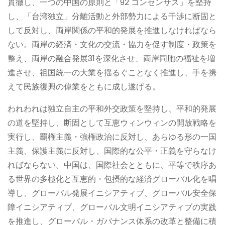
貫徹し、一つの中国の原則と「92 コンセンサス」を堅持
し、「台湾独立」分離活動と外部勢力による干渉に断固と
して反対し、両岸関係の平和的発展を推進しなければなら
ない。両岸の経済・文化の交流・協力を促す制度・政策を
整え、両岸の融合発展31を深化させ、両岸同胞の福祉を増
進させ、祖国統一の大業を揺るぐことなく推進し、手を携
えて民族復興の偉業をともに成し遂げる。
われわれは独立自主の平和外交政策を堅持し、平和的発展
の道を堅持し、断固として互恵ウィンウィンの開放戦略を
実行し、覇権主義・強権政治に反対し、あらゆる形の一国
主義、保護主義に反対し、国際的な公平・正義を守らなけ
ればならない。中国は、国際社会とともに、平等で秩序あ
る世界の多極化と互恵的・包摂的な経済グローバル化を唱
導し、グローバル発展イニシアティブ、グローバル安全保
障イニシアティブ、グローバル文明イニシアティブの実践
を推進し、グローバル・ガバナンス体系の改革と整備に積