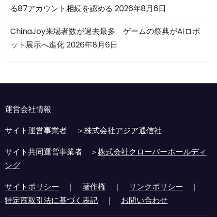
る87アカウント相続を認める
2026年8月6日
ChinaJoy来場者数が過去最多 ゲームの祭典がAIロボ
ット展示へ進化
2026年8月6日
運営会社情報
サイト運営事業者 ＞
株式会社アジア通信社
サイト共同運営事業者 ＞
株式会社クローバーホールディ
ング
サイトポリシー
｜
著作権
｜
リンクポリシー
｜
特定商取引法に基づく表記
｜
お問い合わせ