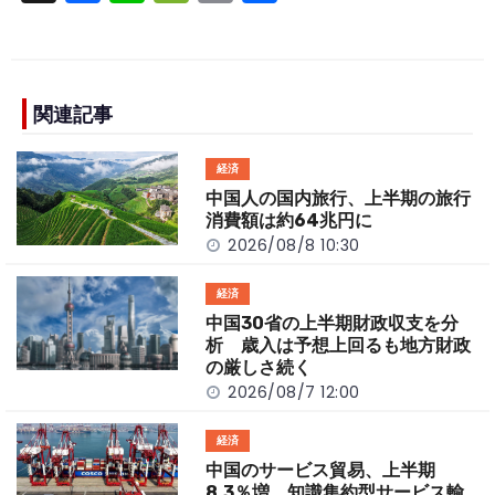
a
n
e
o
h
c
e
C
p
ar
e
h
y
e
b
a
Li
関連記事
o
t
n
経済
o
k
中国人の国内旅行、上半期の旅行
k
消費額は約64兆円に
2026/08/8 10:30
経済
中国30省の上半期財政収支を分
析 歳入は予想上回るも地方財政
の厳しさ続く
2026/08/7 12:00
経済
中国のサービス貿易、上半期
8.3％増 知識集約型サービス輸