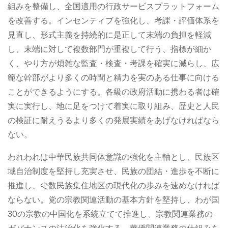
組みを整備し、全国適用の行政サービスプラットフォーム
を改善する。インセンティブを強化し、考課・評価体系を
見直し、形式主義を持続的に是正して末端の負担を軽減
し、末端に対して複数部門が重複して行う、指標が細か
く、やり方が煩雑な監査・検査・考課を確実に減らし、広
範な幹部がより多くの時間と精力を実のある仕事に向ける
ことができるようにする。各級の政府活動に携わる者は確
実に実行し、地に足をつけて着実に取り組み、歴史と人民
の検証に耐えうるより多くの発展実績をあげなければなら
ない。
われわれは中華民族共同体意識の強化を主軸とし、民族区
域自治制度を堅持し充実させ、民族の団結・進歩を不断に
推進し、尐数民族集住地区の現代化の歩みを速めなければ
ならない。党の宗教関連活動の基本方針を堅持し、わが国
30の宗教の中国化を系統立てて推進し、宗教関連業務の