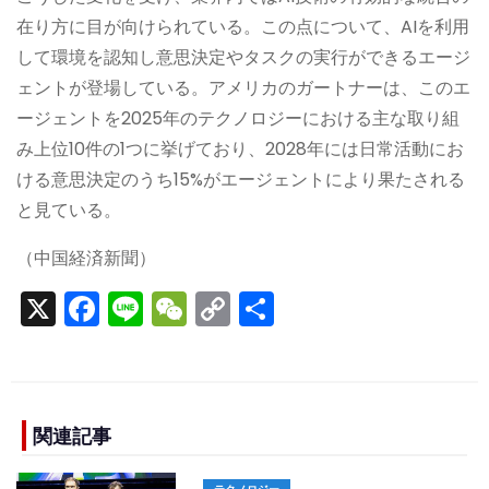
在り方に目が向けられている。この点について、AIを利用
して環境を認知し意思決定やタスクの実行ができるエージ
ェントが登場している。アメリカのガートナーは、このエ
ージェントを2025年のテクノロジーにおける主な取り組
み上位10件の1つに挙げており、2028年には日常活動にお
ける意思決定のうち15%がエージェントにより果たされる
と見ている。
（中国経済新聞）
X
F
Li
W
C
S
a
n
e
o
h
c
e
C
p
ar
e
h
y
e
b
a
Li
関連記事
o
t
n