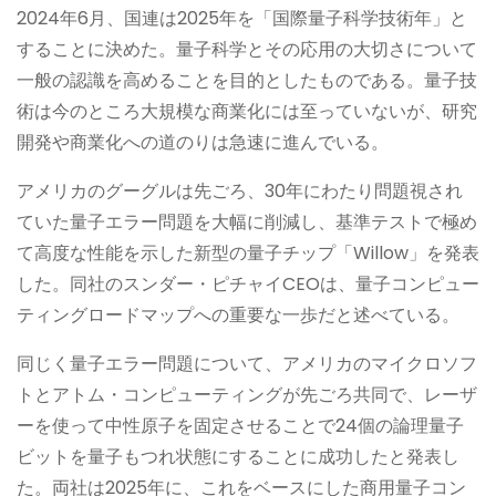
2024年6月、国連は2025年を「国際量子科学技術年」と
することに決めた。量子科学とその応用の大切さについて
一般の認識を高めることを目的としたものである。量子技
術は今のところ大規模な商業化には至っていないが、研究
開発や商業化への道のりは急速に進んでいる。
アメリカのグーグルは先ごろ、30年にわたり問題視され
ていた量子エラー問題を大幅に削減し、基準テストで極め
て高度な性能を示した新型の量子チップ「Willow」を発表
した。同社のスンダー・ピチャイCEOは、量子コンピュー
ティングロードマップへの重要な一歩だと述べている。
同じく量子エラー問題について、アメリカのマイクロソフ
トとアトム・コンピューティングが先ごろ共同で、レーザ
ーを使って中性原子を固定させることで24個の論理量子
ビットを量子もつれ状態にすることに成功したと発表し
た。両社は2025年に、これをベースにした商用量子コン