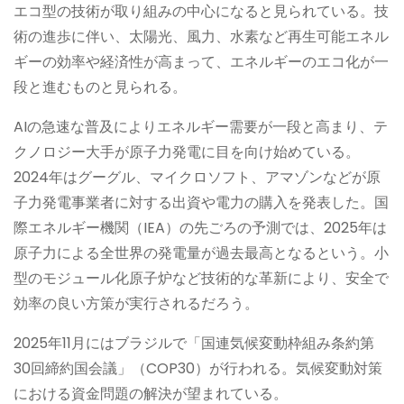
エコ型の技術が取り組みの中心になると見られている。技
術の進歩に伴い、太陽光、風力、水素など再生可能エネル
ギーの効率や経済性が高まって、エネルギーのエコ化が一
段と進むものと見られる。
AIの急速な普及によりエネルギー需要が一段と高まり、テ
クノロジー大手が原子力発電に目を向け始めている。
2024年はグーグル、マイクロソフト、アマゾンなどが原
子力発電事業者に対する出資や電力の購入を発表した。国
際エネルギー機関（IEA）の先ごろの予測では、2025年は
原子力による全世界の発電量が過去最高となるという。小
型のモジュール化原子炉など技術的な革新により、安全で
効率の良い方策が実行されるだろう。
2025年11月にはブラジルで「国連気候変動枠組み条約第
30回締約国会議」（COP30）が行われる。気候変動対策
における資金問題の解決が望まれている。