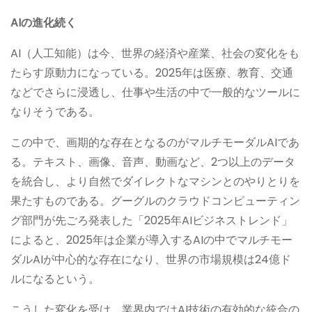
AI
の
進
化続く
AI（人工知能）は今、世界の経済や産業、社会の変化をも
たらす原動力になっている。2025年は医療、教育、交通
などでさらに浸透し、仕事や生活の中で一般的なツールに
なりそうである。
この中で、画期的な存在となるのがマルチモーダルAIであ
る。テキスト、画像、音声、動画など、2つ以上のデータ
を統合し、より自然でダイレクトなマシンとのやりとりを
果たすものである。グーグルのクラウドコンピューティン
グ部門が先ごろ発表した「2025年AIビジネストレンド」
によると、2025年は企業が導入するAIの中でマルチモー
ダルAIが中心的な存在になり、世界の市場規模は24億ド
ルになるという。
こうした変化を受け、業界内ではAI技術の有効的な統合の