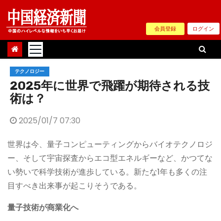
Skip
to
会員登録
ログイン
content
テクノロジー
2025年に世界で飛躍が期待される技
術は？
2025/01/7 07:30
世界は今、量子コンピューティングからバイオテクノロジ
ー、そして宇宙探査からエコ型エネルギーなど、かつてな
い勢いで科学技術が進歩している。新たな1年も多くの注
目すべき出来事が起こりそうである。
量子技
術が
商業化へ