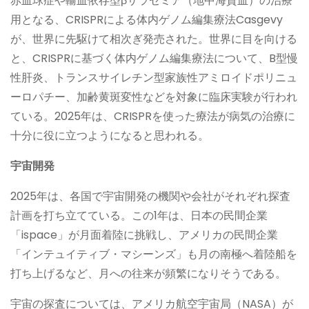
赤血球症や輸血依存型βサラセミア（地中海貧血）の治療
用となる、CRISPRによる体内ゲノム編集療法Casgevy
が、世界に先駆けて相次ぎ発売された。世界に目を向ける
と、CRISPRに基づく体内ゲノム編集療法について、B型慢
性肝炎、トランスサイレチン型家族性アミロイドポリニュ
ーロパチー、加齢黄斑変性などを対象に臨床実験が行われ
ている。2025年は、CRISPRを使った療法が病気の治療に
十分に役に立つようになると思われる。
宇宙開発
2025年は、各国で宇宙開発の機関や会社がそれぞれ探査
計画を打ち立てている。この1年は、日本の民間企業
「ispace」が月面着陸に挑戦し、アメリカの民間企業
「インテュイティブ・マシーンズ」も月の南極へ着陸船を
打ち上げるなど、月への往来が頻繁になりそうである。
宇宙の探査については、アメリカ航空宇宙局（NASA）が