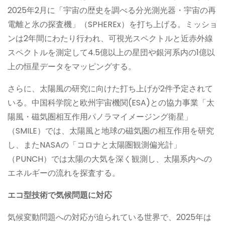
2025年2月に「宇宙の歴史を調べる分光測光器・宇宙の再
電離と氷の探査機」（SPHEREx）を打ち上げる。ミッショ
ンは2年間にわたり行われ、可視光スペクトルと近赤外線
スペクトルを測定して4.5億以上の星団や銀河系内の1億以
上の恒星データをマッピングする。
さらに、太陽風の研究に向けた打ち上げが2件予定されて
いる。中国科学院と欧州宇宙機関(ESA)との協力事業「太
陽風・磁気圏相互作用パノラマイメージング衛星」
（SMILE）では、太陽風と地球の磁気圏の相互作用を研究
し、またNASAの「コロナと太陽圏観測偏光計」
（PUNCH）では太陽の大気を深く観測し、太陽系内への
エネルギーの流れを探査する。
エコ型
技
術で
気候問題に対応
気候変動問題への対応が迫られている世界で、2025年は