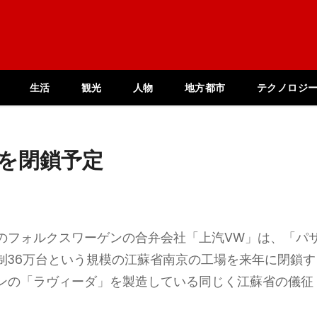
生活
観光
人物
地方都市
テクノロジ
を閉鎖予定
のフォルクスワーゲンの合弁会社「上汽VW」は、「パ
制36万台という規模の江蘇省南京の工場を来年に閉鎖す
ンの「ラヴィーダ」を製造している同じく江蘇省の儀征