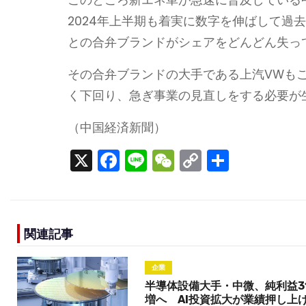
2024年上半期も着実に数字を伸ばして過
との合弁ブランドがシェアをどんどん失っ
その合弁ブランドの大手である上汽VWもこ
く下回り、急ぎ事業の見直しをする必要が
（中国経済新聞）
X
F
Li
W
C
S
a
n
e
o
h
c
e
C
p
ar
e
h
y
e
関連記事
b
a
Li
o
t
n
企業
o
k
半導体設備大手・中微、純利益3
増へ AI投資拡大が業績押し上