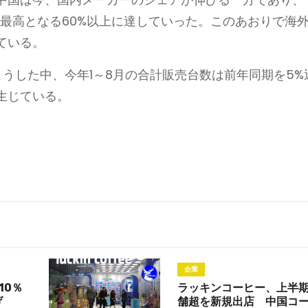
去最高となる60%以上に達していった。このあおりで海
ている。
うした中、今年1～8月の合計販売台数は前年同期を5%
生じている。
企業
10％
ラッキンコーヒー、上半期
げ
舗超を新規出店 中国コ