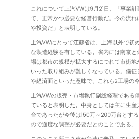
これについて上汽VWは9月21日、「事業
で、正常かつ必要な経営行動だ。今の流れ
や投資だ」と表明している。
上汽VWにとって江蘇省は、上海以外で初
な製造経験を有している。省内には南京と
場は都市の規模が拡大するにつれて市街地
いった取り組みが難しくなっている。儀征
や経済面といった意味で、これら2工場の
上汽VWの販売・市場執行副総経理である
ていると表明した。中身としては主に生産力
台であったが今後は150万～200万台とす
ので適度な調整が必要だとのことである。
このところ新エネ車が急速に普及している