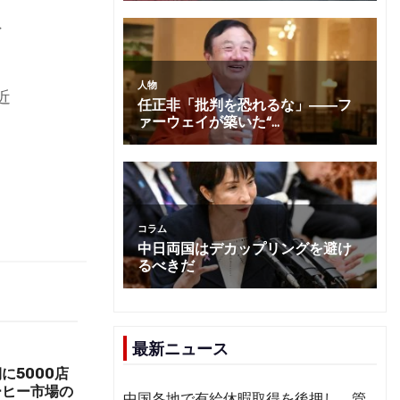
外
近
最新ニュース
に5000店
ーヒー市場の
中国各地で有給休暇取得を後押し 管