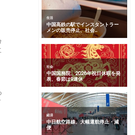
分
工
め
万