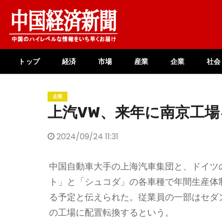
Skip
to
content
トップ
経済
市場
産業
企業
社会
企業
上汽VW、来年に南京工場
2024/09/24 11:31
中国自動車大手の上海汽車集団と、ドイツ
ト」と「シュコダ」の各車種で年間生産体
る予定と伝えられた。従業員の一部はセダ
の工場に配置転換するという。