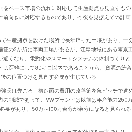
計画をベース市場の流れに対応して生産拠点を見直すもの
に前向きに対応するものであり、今後を見据えての計画
めて生産拠点を設けた場所で長年培った土壌があり、十
儀征の2か所に車両工場があるが、江寧地域にある南京
が近くなり、電動化やスマートシステムの体制づくりと
とは距離にして80キロ以内であることから、資源の統合
今後の位置づけを見直す必要が生じている。
傅強氏は先ごろ、構造面の費用の改善策を急ピッチで進
の削減であって、VWブランドは以前は年産能力250
る必要があり、50万～100万台分が余分になると見られる
中国は今、国内メーカーのシェアが伸びる一方であり、