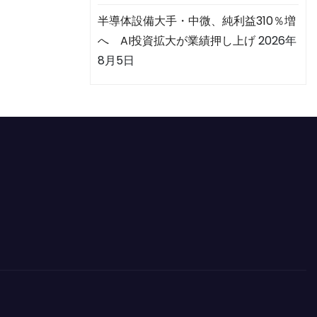
半導体設備大手・中微、純利益310％増
へ AI投資拡大が業績押し上げ
2026年
8月5日