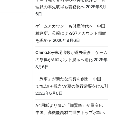
理職の率先取得も義務化へ
2026年8月
6日
ゲームアカウントも財産時代へ 中国
裁判所、母親による87アカウント相続
を認める
2026年8月6日
ChinaJoy来場者数が過去最多 ゲーム
の祭典がAIロボット展示へ進化
2026年
8月6日
「列車」が新たな消費を創出 中国
で“鉄道＋観光”が夏の旅行需要をけん引
2026年8月6日
A4用紙より薄い「蝉翼鋼」が量産化
中国、高機能鋼材で世界トップ水準へ