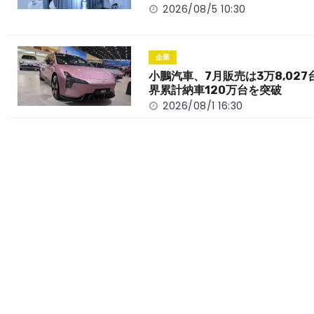
k
2026/08/5 10:30
企業
小鵬汽車、7月販売は3万8,027
界累計納車120万台を突破
2026/08/1 16:30