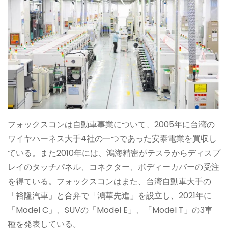
フォックスコンは自動車事業について、2005年に台湾の
ワイヤハーネス大手4社の一つであった安泰電業を買収し
ている。また2010年には、鴻海精密がテスラからディスプ
レイのタッチパネル、コネクター、ボディーカバーの受注
を得ている。フォックスコンはまた、台湾自動車大手の
「裕隆汽車」と合弁で「鴻華先進」を設立し、2021年に
「Model C」、SUVの「Model E」、「Model T」の3車
種を発表している。