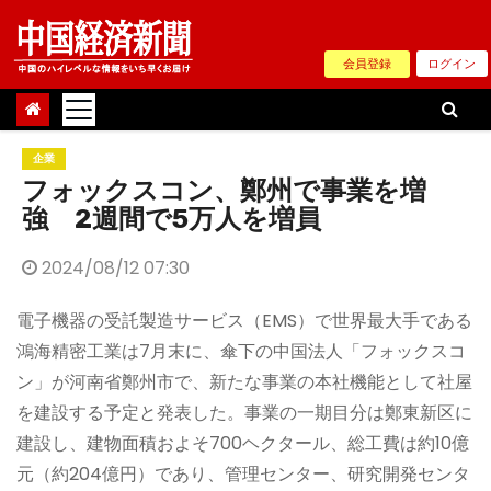
Skip
to
会員登録
ログイン
content
企業
フォックスコン、鄭州で事業を増
強 2週間で5万人を増員
2024/08/12 07:30
電子機器の受託製造サービス（EMS）で世界最大手である
鴻海精密工業は7月末に、傘下の中国法人「フォックスコ
ン」が河南省鄭州市で、新たな事業の本社機能として社屋
を建設する予定と発表した。事業の一期目分は鄭東新区に
建設し、建物面積およそ700ヘクタール、総工費は約10億
元（約204億円）であり、管理センター、研究開発センタ