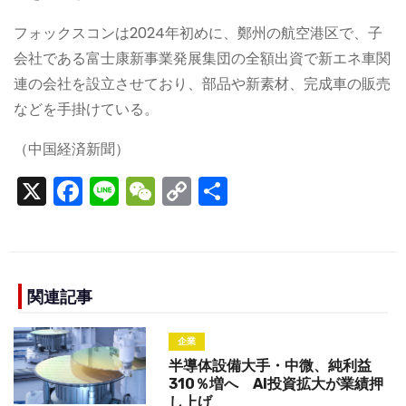
フォックスコンは2024年初めに、鄭州の航空港区で、子
会社である富士康新事業発展集団の全額出資で新エネ車関
連の会社を設立させており、部品や新素材、完成車の販売
などを手掛けている。
（中国経済新聞）
X
F
Li
W
C
S
a
n
e
o
h
c
e
C
p
ar
e
h
y
e
b
a
Li
関連記事
o
t
n
企業
o
k
半導体設備大手・中微、純利益
k
310％増へ AI投資拡大が業績押
し上げ