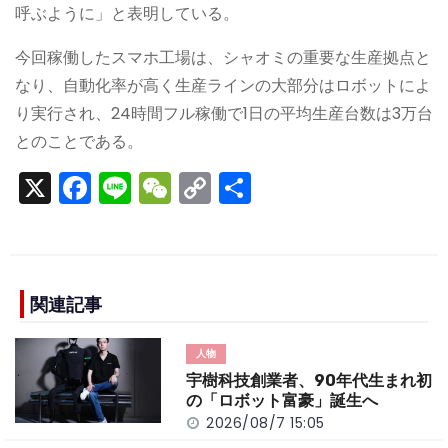
呼ぶように」と表明している。
今回稼働したスマホ工場は、シャオミの重要な生産拠点と
なり、自動化率が高く生産ラインの大部分はロボットによ
り実行され、24時間フル稼働で1日の平均生産台数は3万台
とのことである。
X
F
Li
W
C
S
a
n
e
o
h
c
e
C
p
ar
e
h
y
e
b
a
Li
関連記事
o
t
n
人物
o
k
宇樹科技創業者、90年代生まれ初
k
の「ロボット富豪」誕生へ
2026/08/7 15:05