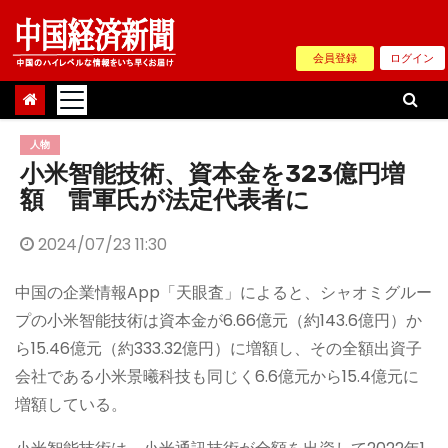
Skip
to
会員登録
ログイン
content
人物
小米智能技術、資本金を323億円増
額 雷軍氏が法定代表者に
2024/07/23 11:30
中国の企業情報App「天眼査」によると、シャオミグルー
プの小米智能技術は資本金が6.66億元（約143.6億円）か
ら15.46億元（約333.32億円）に増額し、その全額出資子
会社である小米景曦科技も同じく6.6億元から15.4億元に
増額している。