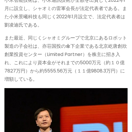
小米智能技術は、小米通訊技術が全額を出資して2022年1
月に設立し、シャオミの雷軍会長が法定代表者である。ま
た小米景曦科技も同じく2022年1月設立で、法定代表者は
劉凌迪氏である。
また最近、同じくシャオミグループで北京にあるロボット
製造の子会社は、亦荘国投の傘下企業である北京屹唐創欣
創業投資センター（Limited Partner）を株主に招き入
れ、これにより資本金がそれまでの5000万元（約１０億
7827万円）から約5555.56万元（１１億9808.3万円）に
増額している。