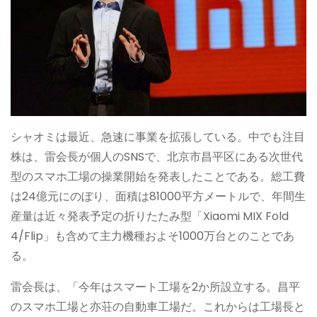
シャオミは最近、急速に事業を拡張している。中でも注目
株は、雷会長が個人のSNSで、北京市昌平区にある次世代
型のスマホ工場の操業開始を発表したことである。総工費
は24億元にのぼり、面積は81000平方メートルで、年間生
産量は近々発表予定の折りたたみ型「Xiaomi MIX Fold
4/Flip」も含めて主力機種およそ1000万台とのことであ
る。
雷会長は、「今年はスマート工場を2か所設立する。昌平
のスマホ工場と亦荘の自動車工場だ。これからは工場長と