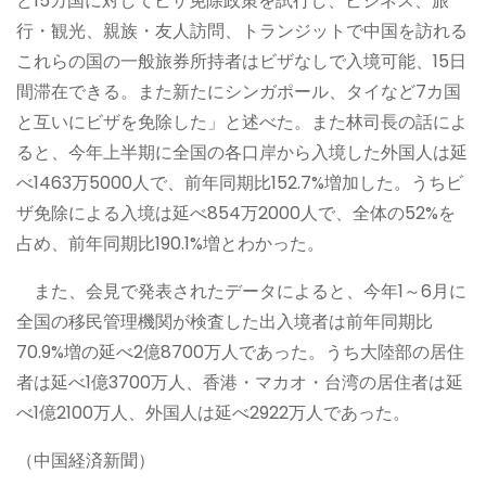
ど15カ国に対してビザ免除政策を試行し、ビジネス、旅
行・観光、親族・友人訪問、トランジットで中国を訪れる
これらの国の一般旅券所持者はビザなしで入境可能、15日
間滞在できる。また新たにシンガポール、タイなど7カ国
と互いにビザを免除した」と述べた。また林司長の話によ
ると、今年上半期に全国の各口岸から入境した外国人は延
べ1463万5000人で、前年同期比152.7%増加した。うちビ
ザ免除による入境は延べ854万2000人で、全体の52%を
占め、前年同期比190.1%増とわかった。
また、会見で発表されたデータによると、今年1～6月に
全国の移民管理機関が検査した出入境者は前年同期比
70.9%増の延べ2億8700万人であった。うち大陸部の居住
者は延べ1億3700万人、香港・マカオ・台湾の居住者は延
べ1億2100万人、外国人は延べ2922万人であった。
（中国経済新聞）