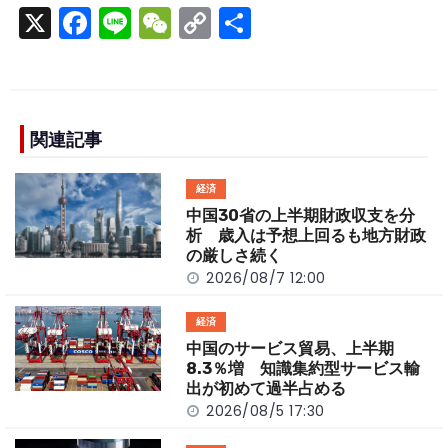
X
F
Li
W
C
S
a
n
e
o
h
c
e
C
p
ar
e
h
y
e
b
a
Li
関連記事
o
t
n
経済
o
k
中国30省の上半期財政収支を分
k
析 歳入は予想上回るも地方財政
の厳しさ続く
2026/08/7 12:00
経済
中国のサービス貿易、上半期
8.3％増 知識集約型サービス輸
出が初めて過半占める
2026/08/5 17:30