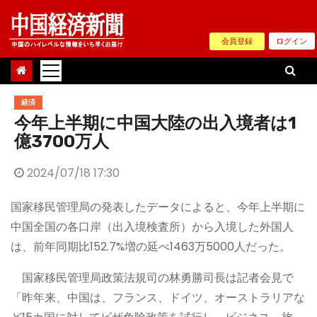
Skip
to
会員登録
ログイン
content
経済
今年上半期に中国大陸の出入境者は1
億3700万人
2024/07/18 17:30
国家移民管理局の発表したデータによると、今年上半期に
中国全国の各口岸（出入境検査所）から入境した外国人
は、前年同期比152.7%増の延べ1463万5000人だった。
国家移民管理局政策法規司の林勇勝司長は記者会見で
「昨年来、中国は、フランス、ドイツ、オーストラリアな