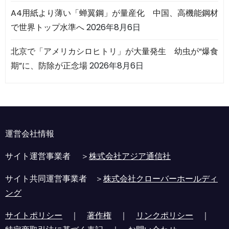
A4用紙より薄い「蝉翼鋼」が量産化 中国、高機能鋼材
で世界トップ水準へ
2026年8月6日
北京で「アメリカシロヒトリ」が大量発生 幼虫が“爆食
期”に、防除が正念場
2026年8月6日
運営会社情報
サイト運営事業者 ＞
株式会社アジア通信社
サイト共同運営事業者 ＞
株式会社クローバーホールディ
ング
サイトポリシー
｜
著作権
｜
リンクポリシー
｜